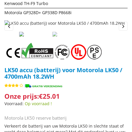
Kenwood TH-F9 Turbo
Motorola GP328D+ GP338D P8668i
Previous
Next
LK50 accu (batterij) voor Motorola LK50 /
4700mAh 18.2WH
Onze prijs:€25.01
Voorraad:
Op voorraad !
Motorola LK50 reserve batterij
Verkeert de batterij van uw Motorola LK50 in slechte staat of
werkt deze helemaal niet meer? Met dit onderdeel kunt u uw