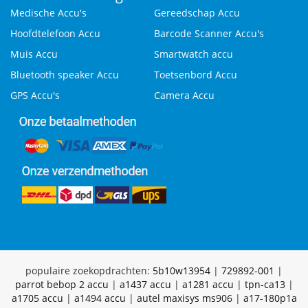
Medische Accu's
Gereedschap Accu
Hoofdtelefoon Accu
Barcode Scanner Accu's
Muis Accu
Smartwatch accu
Bluetooth speaker Accu
Toetsenbord Accu
GPS Accu's
Camera Accu
populaire zoekopdrachten:
5b10w13954
|
729892-001
|
parrot bebop 2 accu
|
a1437 accu
|
a1281 accu
|
tpn-ca13
|
a1705 accu
|
a1494 accu
|
autel maxisys ms906
|
a17-180p1a