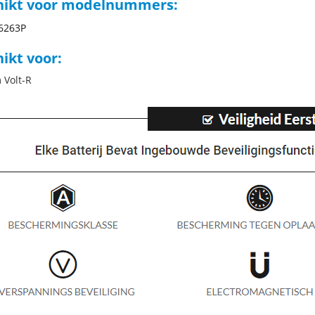
hikt voor modelnummers:
6263P
ikt voor:
 Volt-R