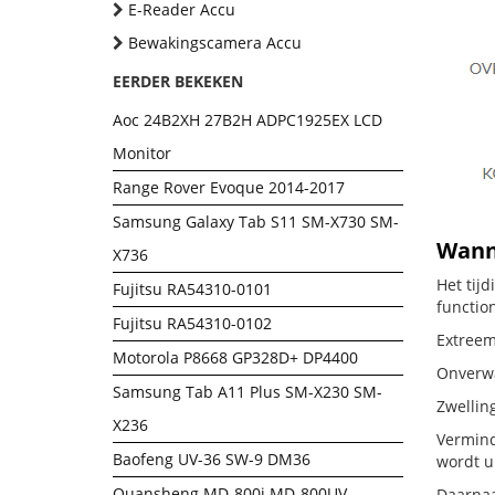
E-Reader Accu
Bewakingscamera Accu
EERDER BEKEKEN
Aoc 24B2XH 27B2H ADPC1925EX LCD
Monitor
Range Rover Evoque 2014-2017
Samsung Galaxy Tab S11 SM-X730 SM-
Wanne
X736
Het tij
Fujitsu RA54310-0101
functio
Fujitsu RA54310-0102
Extreem 
Motorola P8668 GP328D+ DP4400
Onverwac
Samsung Tab A11 Plus SM-X230 SM-
Zwellin
X236
Vermind
Baofeng UV-36 SW-9 DM36
wordt u
Quansheng MD-800i MD-800UV
Daarnaa