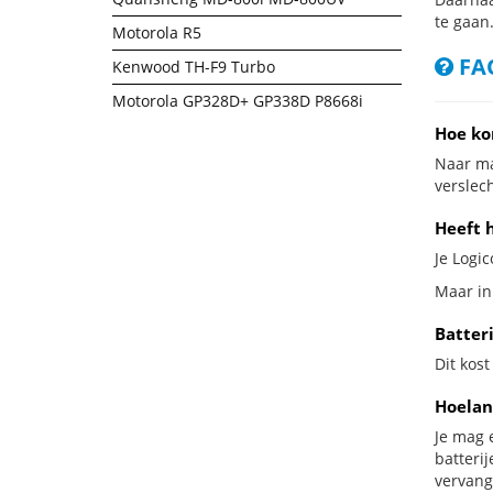
te gaan
Motorola R5
FAQ
Kenwood TH-F9 Turbo
Motorola GP328D+ GP338D P8668i
Hoe ko
Naar ma
verslech
Heeft h
Je Logic
Maar in 
Batteri
Dit kost
Hoelan
Je mag 
batteri
vervang