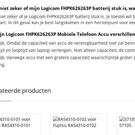
niet zeker of mijn Logicom FHPK626263P batterij stuk is, w
iet zeker of je Logicom FHPK626263P batterij stuk is. Je toestel wi
wart. In dit geval kan je best langskomen in een herstelpunt voor ee
jn Logicom FHPK626263P Mobiele Telefoon Accu verschillen
ijk. Omdat de capaciteit van accu de verenigbaarheid niet zal beïn
jd en looptijd van laptop verlengen. Niet alleen capaciteit, de con
ijk. Vanwege accu met een grotere capaciteit waarschijnlijk groter 
ng.
ateerde producten