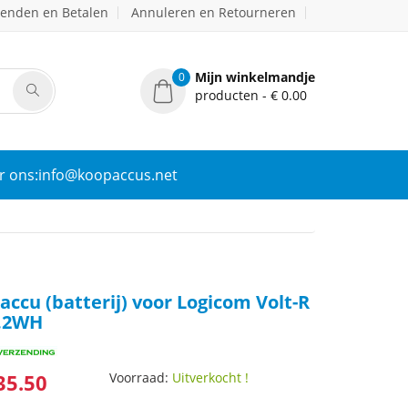
zenden en Betalen
Annuleren en Retourneren
Mijn winkelmandje
0
producten - € 0.00
r ons:info@koopaccus.net
ccu (batterij) voor Logicom Volt-R
5.2WH
35.50
Voorraad:
Uitverkocht !