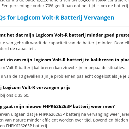
. Een percentage onder 70% geeft aan dat het tijd is om de batterij
s for Logicom Volt-R Batterij Vervangen
mt het dat mijn Logicom Volt-R batterij minder goed prest
te van gebruik wordt de capaciteit van de batterij minder. Door el
terd de capaciteit.
et zin om mijn Logicom Volt-R batterij te kalibreren in pla
om Volt-R batterij kalibreren kan zinvol zijn in bepaalde situaties.
9 van de 10 gevallen zijn je problemen pas echt opgelost als je je 
j Logicom Volt-R vervangen prijs
 bij ons € 35.50.
g gaat mijn nieuwe FHPK626263P batterij weer mee?
ervan uitgaan dat je FHPK626263P batterij na vervanging weer jare
jen van nature minder efficiënt worden over tijd. Bovendien biede
en FHPK626263P batterij.