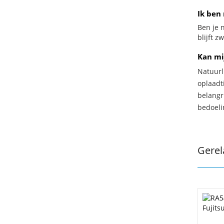
Ik ben 
Ben je n
blijft z
Kan mi
Natuurl
oplaadti
belangr
bedoeli
Gerel