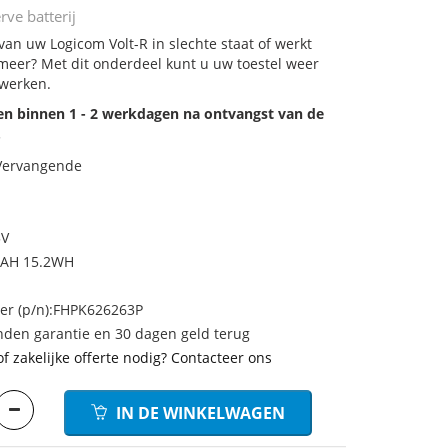
rve batterij
 van uw Logicom Volt-R in slechte staat of werkt
meer? Met dit onderdeel kunt u uw toestel weer
 werken.
den binnen 1 - 2 werkdagen na ontvangst van de
.
 Vervangende
5V
MAH 15.2WH
r (p/n):FHPK626263P
den garantie en 30 dagen geld terug
of zakelijke offerte nodig? Contacteer ons
IN DE WINKELWAGEN