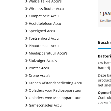
Walkie Talkie Accu's
Wireless Router Accu
Compatibele Accu
Hoofdtelefoon Accu
Speelgoed Accu
Toetsenbord Accu
Beschr
Pinautomaat Accu
Meetapparatuur Accu's
Batter
Stofzuiger Accu's
Uw batt
batteri
Printer Accu
Deze bat
Drone Accu's
product
Kranen Afstandsbediening Accu
het snel
Opladers voor Radioapparatuur
Opmerk
Control
Opladers voor Meetapparatuur
zoeken).
Gameconsoles Accu