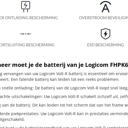
er moet je de batterij van je Logicom FHPK
dig vervangen van uw Logicom Volt-R batterij is essentieel om ervo
neert. Een falende batterij kan leiden tot een reeks problemen:
snelle ontlading: De batterij van de Logicom Volt-R loopt snel leeg,
hte uitschakelingen: Uw Logicom Volt-R schakelt zichzelf uit, zelfs a
g van de batterij: Dit kan leiden tot het scherm dat van het frame
erde piekprestaties: Uw Logicom Volt-R kan in prestaties vermin
itgeschakeld.
st kunt u de batterijgezondheid van uw Logicom Volt-R controleren d