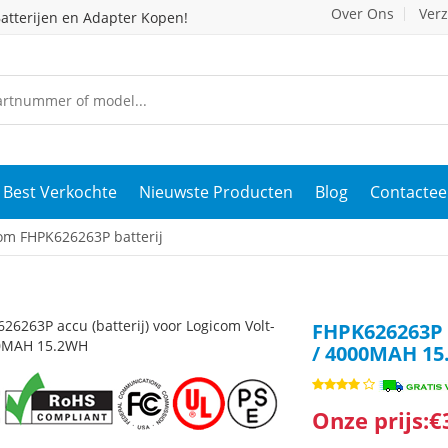
Over Ons
Ver
atterijen en Adapter Kopen!
Best Verkochte
Nieuwste Producten
Blog
Contactee
om FHPK626263P batterij
FHPK626263P a
/ 4000MAH 1
Onze prijs:€