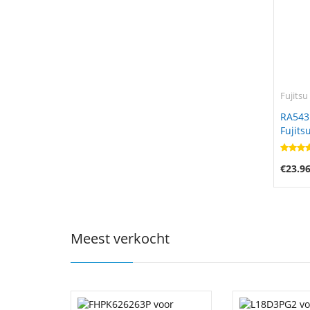
Fujitsu
RA543
Fujits
€23.9
Meest verkocht