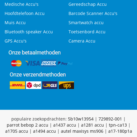
Medische Accu's
Gereedschap Accu
Hoofdtelefoon Accu
Barcode Scanner Accu's
Muis Accu
Smartwatch accu
Bluetooth speaker Accu
Toetsenbord Accu
GPS Accu's
Camera Accu
populaire zoekopdrachten:
5b10w13954
|
729892-001
|
parrot bebop 2 accu
|
a1437 accu
|
a1281 accu
|
tpn-ca13
|
a1705 accu
|
a1494 accu
|
autel maxisys ms906
|
a17-180p1a