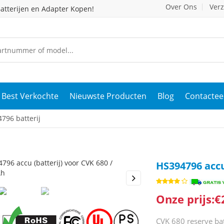
Over Ons
Ver
atterijen en Adapter Kopen!
Best Verkochte
Nieuwste Producten
Blog
Contactee
796 batterij
HS394796 accu
s
Next
Onze prijs:€
CVK 680 reserve bat