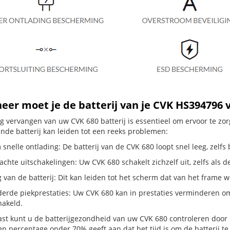
er moet je de batterij van je CVK HS394796
dig vervangen van uw CVK 680 batterij is essentieel om ervoor te z
ende batterij kan leiden tot een reeks problemen:
snelle ontlading: De batterij van de CVK 680 loopt snel leeg, zelfs 
hte uitschakelingen: Uw CVK 680 schakelt zichzelf uit, zelfs als de b
g van de batterij: Dit kan leiden tot het scherm dat van het frame
erde piekprestaties: Uw CVK 680 kan in prestaties verminderen o
hakeld.
st kunt u de batterijgezondheid van uw CVK 680 controleren door naa
en percentage onder 70% geeft aan dat het tijd is om de batterij te