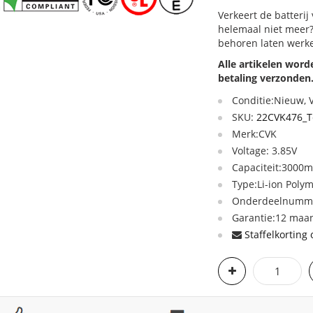
Verkeert de batterij
helemaal niet meer?
behoren laten werk
Alle artikelen wor
betaling verzonden
Conditie:Nieuw,
SKU:
22CVK476_T
Merk:CVK
Voltage: 3.85V
Capaciteit:3000
Type:Li-ion Poly
Onderdeelnumme
Garantie:12 maan
Staffelkorting 