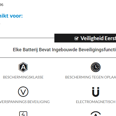
96
ikt voor:
0