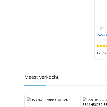
Fujitsu
RA543
Fujits
€23.9
Meest verkocht