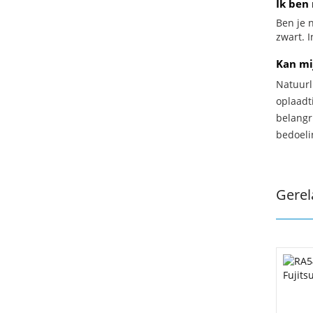
Ik ben 
Ben je n
zwart. I
Kan mi
Natuurl
oplaadti
belangr
bedoeli
Gerel