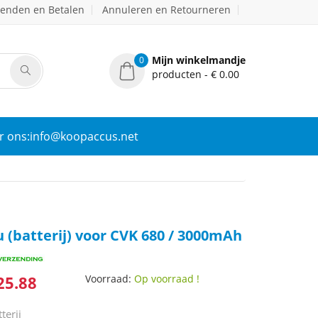
zenden en Betalen
Annuleren en Retourneren
Mijn winkelmandje
0
producten - € 0.00
r ons:info@koopaccus.net
 (batterij) voor CVK 680 / 3000mAh
25.88
Voorraad:
Op voorraad !
terij