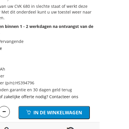
 van uw CVK 680 in slechte staat of werkt deze
 Met dit onderdeel kunt u uw toestel weer naar
en.
den binnen 1 - 2 werkdagen na ontvangst van de
.
 Vervangende
e
mAh
mer
r (p/n):HS394796
den garantie en 30 dagen geld terug
of zakelijke offerte nodig? Contacteer ons
IN DE WINKELWAGEN