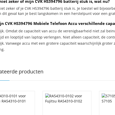
niet zeker of mijn CVK HS394796 batterij stuk is, wat nu?
iet zeker of je CVK HS394796 batterij stuk is. Je toestel wil bijvoor
n dit geval kan je best langskomen in een herstelpunt voor een grat
jn CVK HS394796 Mobiele Telefoon Accu verschillende capa
ijk. Omdat de capaciteit van accu de verenigbaarheid niet zal beïn
jd en looptijd van laptop verlengen. Niet alleen capaciteit, de con
ijk. Vanwege accu met een grotere capaciteit waarschijnlijk groter 
ng.
ateerde producten