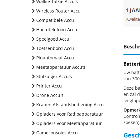
Walkie Talkie Accu's
Wireless Router Accu
Compatibele Accu
Hoofdtelefoon Accu
Speelgoed Accu
Beschr
Toetsenbord Accu
Pinautomaat Accu
Batter
Meetapparatuur Accu's
Uw batt
Stofzuiger Accu's
van 30
Printer Accu
Deze bat
en zal 
Drone Accu's
leeglop
Kranen Afstandsbediening Accu
Opmerk
Opladers voor Radioapparatuur
Control
zoeken).
Opladers voor Meetapparatuur
Gameconsoles Accu
Gesc