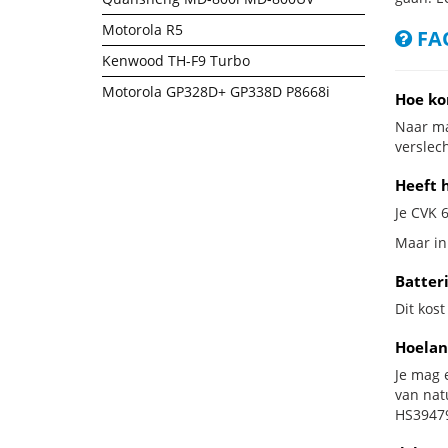
Motorola R5
FAQ
Kenwood TH-F9 Turbo
Motorola GP328D+ GP338D P8668i
Hoe ko
Naar ma
verslech
Heeft h
Je CVK 6
Maar in 
Batter
Dit kost
Hoelan
Je mag 
van nat
HS39479