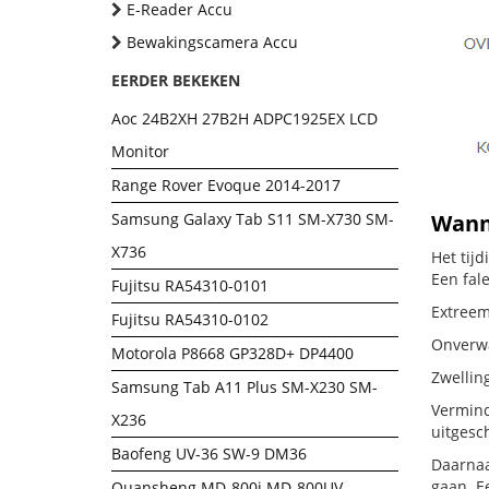
E-Reader Accu
Bewakingscamera Accu
EERDER BEKEKEN
Aoc 24B2XH 27B2H ADPC1925EX LCD
Monitor
Range Rover Evoque 2014-2017
Samsung Galaxy Tab S11 SM-X730 SM-
Wanne
X736
Het tij
Een fal
Fujitsu RA54310-0101
Extreem 
Fujitsu RA54310-0102
Onverwac
Motorola P8668 GP328D+ DP4400
Zwellin
Samsung Tab A11 Plus SM-X230 SM-
Vermind
X236
uitgesc
Baofeng UV-36 SW-9 DM36
Daarnaa
gaan. E
Quansheng MD-800i MD-800UV