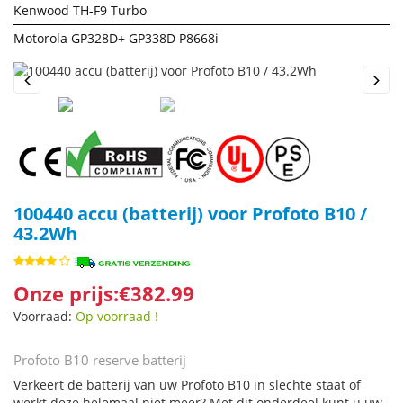
Kenwood TH-F9 Turbo
Motorola GP328D+ GP338D P8668i
Previous
Next
100440 accu (batterij) voor Profoto B10 /
43.2Wh
Onze prijs:€382.99
Voorraad:
Op voorraad !
Profoto B10 reserve batterij
Verkeert de batterij van uw Profoto B10 in slechte staat of
werkt deze helemaal niet meer? Met dit onderdeel kunt u uw