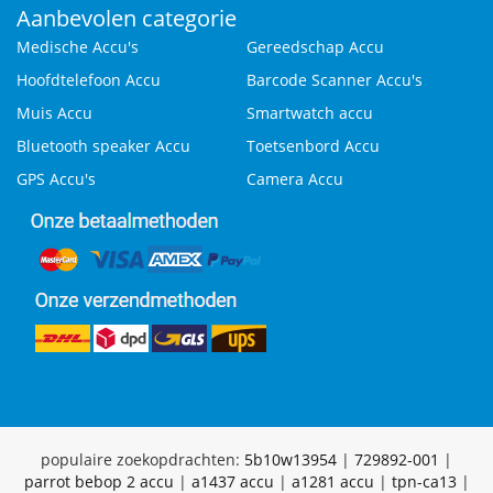
Aanbevolen categorie
Medische Accu's
Gereedschap Accu
Hoofdtelefoon Accu
Barcode Scanner Accu's
Muis Accu
Smartwatch accu
Bluetooth speaker Accu
Toetsenbord Accu
GPS Accu's
Camera Accu
populaire zoekopdrachten:
5b10w13954
|
729892-001
|
parrot bebop 2 accu
|
a1437 accu
|
a1281 accu
|
tpn-ca13
|