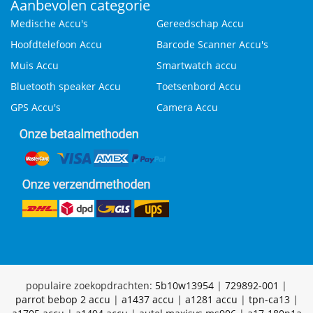
Aanbevolen categorie
Medische Accu's
Gereedschap Accu
Hoofdtelefoon Accu
Barcode Scanner Accu's
Muis Accu
Smartwatch accu
Bluetooth speaker Accu
Toetsenbord Accu
GPS Accu's
Camera Accu
populaire zoekopdrachten:
5b10w13954
|
729892-001
|
parrot bebop 2 accu
|
a1437 accu
|
a1281 accu
|
tpn-ca13
|