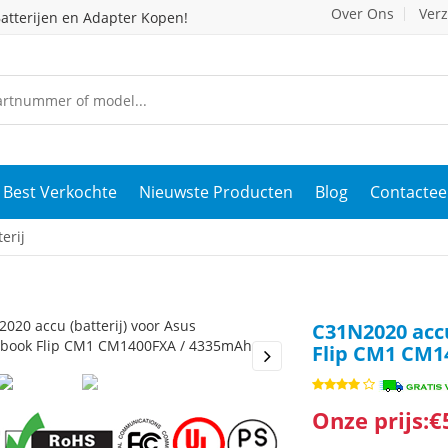
Over Ons
Ver
atterijen en Adapter Kopen!
Best Verkochte
Nieuwste Producten
Blog
Contactee
erij
C31N2020 acc
Flip CM1 CM1
s
Next
Onze prijs:€