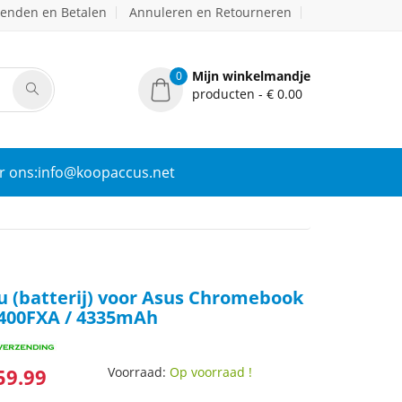
zenden en Betalen
Annuleren en Retourneren
Mijn winkelmandje
0
producten - € 0.00
r ons:info@koopaccus.net
u (batterij) voor Asus Chromebook
400FXA / 4335mAh
59.99
Voorraad:
Op voorraad !