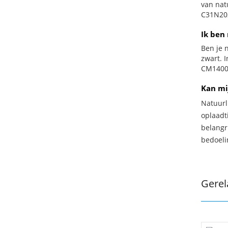
van nat
C31N202
Ik ben 
Ben je n
zwart. 
CM1400F
Kan mi
Natuurl
oplaadti
belangr
bedoeli
Gerel