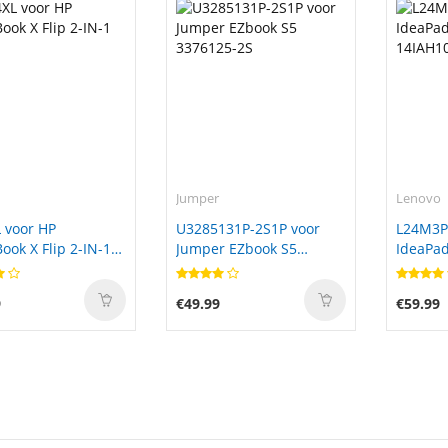
Jumper
Lenovo
 voor HP
U3285131P-2S1P voor
L24M3P
ok X Flip 2-IN-1
Jumper EZbook S5
IdeaPad
3376125-2S
14IAH1
9
€49.99
€59.99