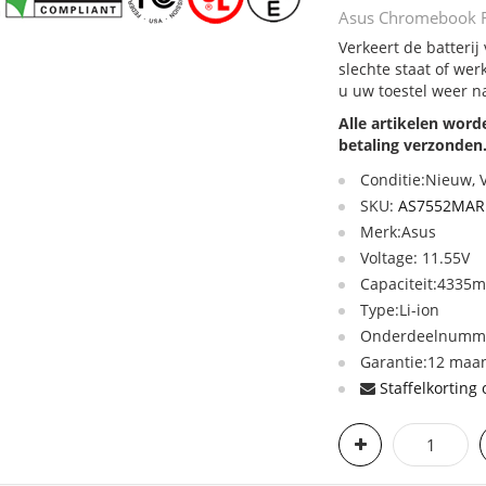
Asus Chromebook F
Verkeert de batter
slechte staat of we
u uw toestel weer n
Alle artikelen wor
betaling verzonden
Conditie:Nieuw,
SKU:
AS7552MAR
Merk:Asus
Voltage: 11.55V
Capaciteit:4335
Type:Li-ion
Onderdeelnumme
Garantie:12 maan
Staffelkorting 