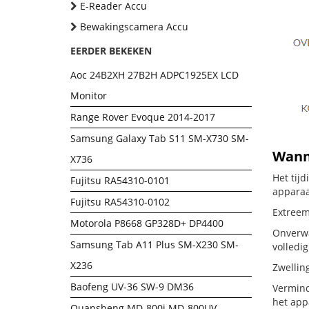
E-Reader Accu
Bewakingscamera Accu
EERDER BEKEKEN
Aoc 24B2XH 27B2H ADPC1925EX LCD
Monitor
Range Rover Evoque 2014-2017
Samsung Galaxy Tab S11 SM-X730 SM-
Wanne
X736
Het tij
Fujitsu RA54310-0101
apparaa
Fujitsu RA54310-0102
Extreem
Motorola P8668 GP328D+ DP4400
Onverwa
Samsung Tab A11 Plus SM-X230 SM-
volledig
X236
Zwellin
Baofeng UV-36 SW-9 DM36
Vermind
het app
Quansheng MD-800i MD-800UV