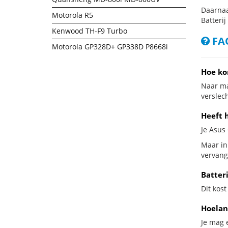
Daarnaa
Motorola R5
Batterij
Kenwood TH-F9 Turbo
FAQ
Motorola GP328D+ GP338D P8668i
Hoe ko
Naar ma
verslech
Heeft 
Je Asus
Maar in
vervang
Batter
Dit kost
Hoelan
Je mag 