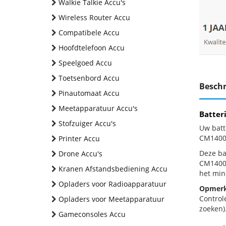
Walkie Talkie Accu's
Wireless Router Accu
Compatibele Accu
Hoofdtelefoon Accu
Speelgoed Accu
Toetsenbord Accu
Beschr
Pinautomaat Accu
Meetapparatuur Accu's
Batter
Stofzuiger Accu's
Uw batt
CM1400F
Printer Accu
Deze bat
Drone Accu's
CM1400F
Kranen Afstandsbediening Accu
het min
Opladers voor Radioapparatuur
Opmerk
Control
Opladers voor Meetapparatuur
zoeken).
Gameconsoles Accu