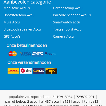
Aanbevolen categorie
Medische Accu's
Gereedschap Accu
Hoofdtelefoon Accu
Barcode Scanner Accu's
Muis Accu
Smartwatch accu
Bluetooth speaker Accu
Toetsenbord Accu
GPS Accu's
Camera Accu
populaire zoekopdrachten:
5b10w13954
|
729892-001
|
parrot bebop 2 accu
|
a1437 accu
|
a1281 accu
|
tpn-ca13
|