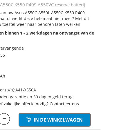
A550C K550 R409 A550VC reserve batterij
j van uw Asus A550C A550L A550C K550 R409
taat of werkt deze helemaal niet meer? Met dit
 toestel weer naar behoren laten werken.
den binnen 1 - 2 werkdagen na ontvangst van de
.
 Vervangende
056
mAh
r (p/n):A41-X550A
den garantie en 30 dagen geld terug
of zakelijke offerte nodig? Contacteer ons
IN DE WINKELWAGEN