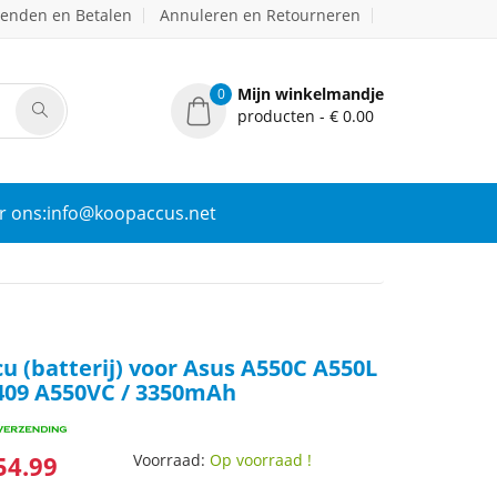
zenden en Betalen
Annuleren en Retourneren
Mijn winkelmandje
0
producten - € 0.00
r ons:info@koopaccus.net
u (batterij) voor Asus A550C A550L
409 A550VC / 3350mAh
54.99
Voorraad:
Op voorraad !