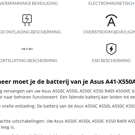
er moet je de batterij van je Asus A41-X550
dig vervangen van uw Asus A550C A550L A550C K550 R409 A550VC bat
t naar behoren functioneert. Een falende batterij kan leiden tot e
 snelle ontlading: De batterij van de Asus A550C A550L A550C K550 
.
chte uitschakelingen: Uw Asus A550C A550L A550C K550 R409 A550VC s
 leeg is.