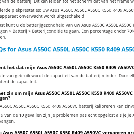
g van de batterij: Dit kan leiden tot het scherm dat van het frame
erde piekprestaties: Uw Asus A550C A550L A550C K550 R409 A550V
 apparaat onverwacht wordt uitgeschakeld.
st kunt u de batterijgezondheid van uw Asus A550C A550L A550C 
ngen > Batterij > Batterijconditie te gaan. Een percentage onder 70%
en.
s for Asus A550C A550L A550C K550 R409 A55
mt het dat mijn Asus A550C A550L A550C K550 R409 A550VC 
te van gebruik wordt de capaciteit van de batterij minder. Door el
terd de capaciteit.
het zin om mijn Asus A550C A550L A550C K550 R409 A550VC ba
gen?
 A550C A550L A550C K550 R409 A550VC batterij kalibreren kan zinvol
 9 van de 10 gevallen zijn je problemen pas echt opgelost als je 
rvangen.
ij Asus A550C A550L A550C K550 R409 A550VC vervangen pri