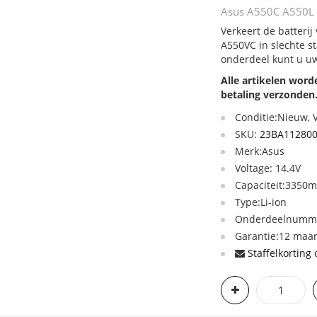
Asus A550C A550L 
Verkeert de batteri
A550VC in slechte s
onderdeel kunt u uw
Alle artikelen wor
betaling verzonden
Conditie:Nieuw,
SKU:
23BA11280
Merk:Asus
Voltage: 14.4V
Capaciteit:3350
Type:Li-ion
Onderdeelnumme
Garantie:12 maan
Staffelkorting 