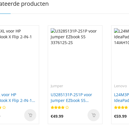
ateerde producten
Jumper
Lenovo
 voor HP
U3285131P-2S1P voor
L24M3P
ok X Flip 2-IN-1
Jumper EZbook S5
IdeaPad
3376125-2S
14IAH1
9
€49.99
€59.99