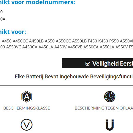
hikt voor modelnummers:
50
50A
ikt voor:
s A450 A450CC A450LB A550 A550CC A550LB F450 K450 P550 A550V
09 A550VC A450CA A450LA A450V A450VE A550CA A550LA A550V F5