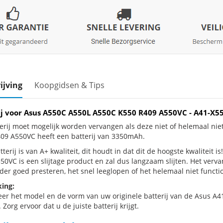
ijving
Koopgidsen & Tips
ij voor Asus A550C A550L A550C K550 R409 A550VC - A41-X
erij moet mogelijk worden vervangen als deze niet of helemaal ni
09 A550VC heeft een batterij van 3350mAh.
terij is van A+ kwaliteit, dit houdt in dat dit de hoogste kwaliteit
50VC is een slijtage product en zal dus langzaam slijten. Het verv
der goed presteren, het snel leeglopen of het helemaal niet functio
ing:
eer het model en de vorm van uw originele batterij van de Asus A4
 Zorg ervoor dat u de juiste batterij krijgt.