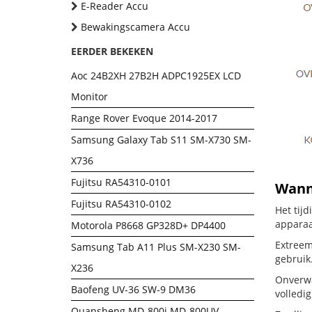
E-Reader Accu
Bewakingscamera Accu
EERDER BEKEKEN
Aoc 24B2XH 27B2H ADPC1925EX LCD
Monitor
Range Rover Evoque 2014-2017
Samsung Galaxy Tab S11 SM-X730 SM-
X736
Fujitsu RA54310-0101
Wanne
Fujitsu RA54310-0102
Het tij
apparaa
Motorola P8668 GP328D+ DP4400
Extreem
Samsung Tab A11 Plus SM-X230 SM-
gebruik
X236
Onverwa
Baofeng UV-36 SW-9 DM36
volledig
Quansheng MD-800i MD-800UV