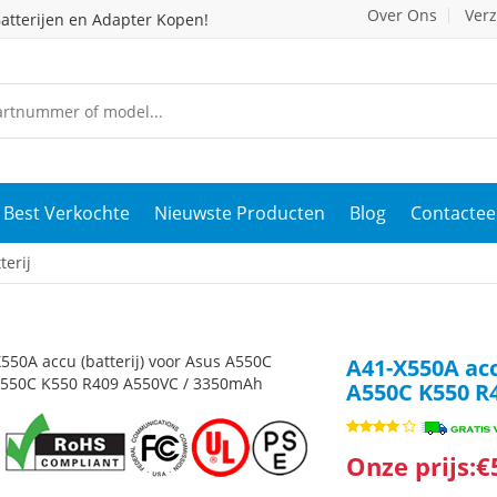
Over Ons
Ver
atterijen en Adapter Kopen!
Best Verkochte
Nieuwste Producten
Blog
Contactee
erij
A41-X550A acc
A550C K550 R
Onze prijs:€