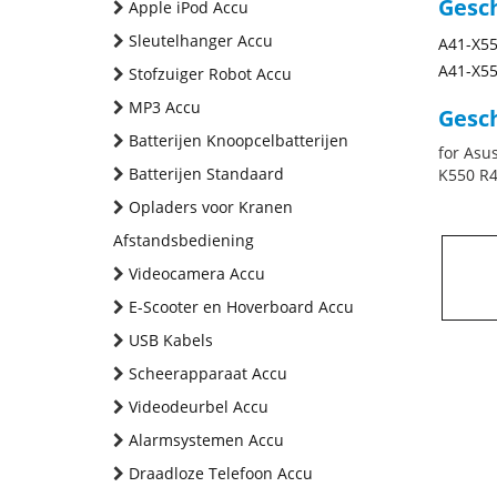
Gesc
Apple iPod Accu
Sleutelhanger Accu
A41-X5
A41-X5
Stofzuiger Robot Accu
MP3 Accu
Gesch
Batterijen Knoopcelbatterijen
for Asu
Batterijen Standaard
K550 R4
Opladers voor Kranen
Afstandsbediening
Videocamera Accu
E-Scooter en Hoverboard Accu
USB Kabels
Scheerapparaat Accu
Videodeurbel Accu
Alarmsystemen Accu
Draadloze Telefoon Accu