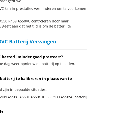
 wordt geduwd.
C kan in prestaties verminderen om te voorkomen
K550 R409 A550VC controleren door naar
 geeft aan dat het tijd is om de batterij te
0VC Batterij Vervangen
batterij minder goed presteert?
ke dag weer opnieuw de batterij op te laden,
tterij te kalibreren in plaats van te
 zijn in bepaalde situaties.
je Asus A550C A550L A550C K550 R409 A550VC batterij
js