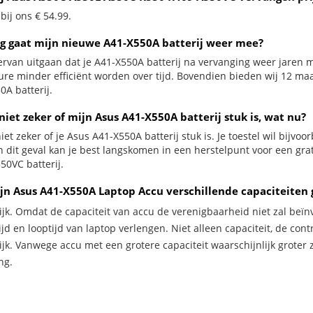
 bij ons € 54.99.
g gaat mijn nieuwe A41-X550A batterij weer mee?
ervan uitgaan dat je A41-X550A batterij na vervanging weer jaren m
ure minder efficiënt worden over tijd. Bovendien bieden wij 12 m
0A batterij.
niet zeker of mijn Asus A41-X550A batterij stuk is, wat nu?
iet zeker of je Asus A41-X550A batterij stuk is. Je toestel wil bijvo
In dit geval kan je best langskomen in een herstelpunt voor een g
50VC batterij.
jn Asus A41-X550A Laptop Accu verschillende capaciteiten
ijk. Omdat de capaciteit van accu de verenigbaarheid niet zal beïn
jd en looptijd van laptop verlengen. Niet alleen capaciteit, de con
ijk. Vanwege accu met een grotere capaciteit waarschijnlijk groter 
ng.