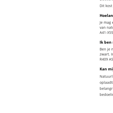
Dit kost
Hoelan
Je mag 
van nat
A41-X55
Ik ben 
Ben je n
zwart. 
R409 A5
Kan mi
Natuurl
oplaadti
belangr
bedoeli