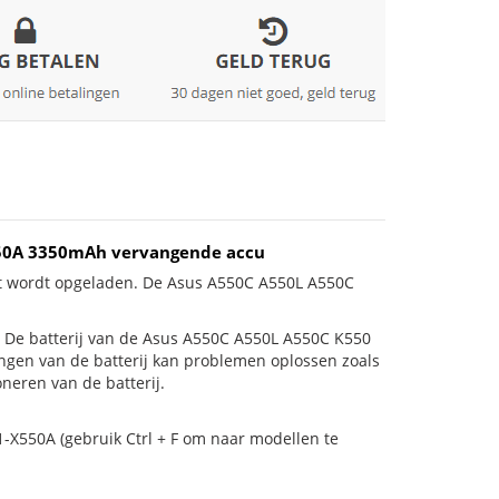
550A 3350mAh vervangende accu
et wordt opgeladen. De Asus A550C A550L A550C
 is! De batterij van de Asus A550C A550L A550C K550
angen van de batterij kan problemen oplossen zoals
neren van de batterij.
1-X550A (gebruik Ctrl + F om naar modellen te