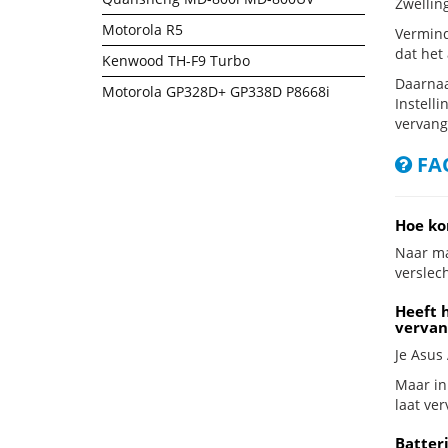
Zwellin
Motorola R5
Vermind
dat het
Kenwood TH-F9 Turbo
Daarnaa
Motorola GP328D+ GP338D P8668i
Instelli
vervang
FAQ
Hoe ko
Naar ma
verslech
Heeft 
vervan
Je Asus
Maar in
laat ve
Batter