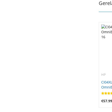
Gerel
HP
CI04XL
OmniBo
16
€57.9