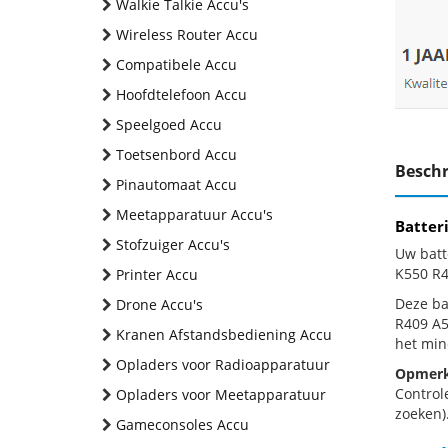
Walkie Talkie Accu's
Wireless Router Accu
Compatibele Accu
Hoofdtelefoon Accu
Speelgoed Accu
Toetsenbord Accu
Beschr
Pinautomaat Accu
Meetapparatuur Accu's
Batter
Stofzuiger Accu's
Uw batt
K550 R4
Printer Accu
Deze bat
Drone Accu's
R409 A5
Kranen Afstandsbediening Accu
het min
Opladers voor Radioapparatuur
Opmerk
Control
Opladers voor Meetapparatuur
zoeken).
Gameconsoles Accu