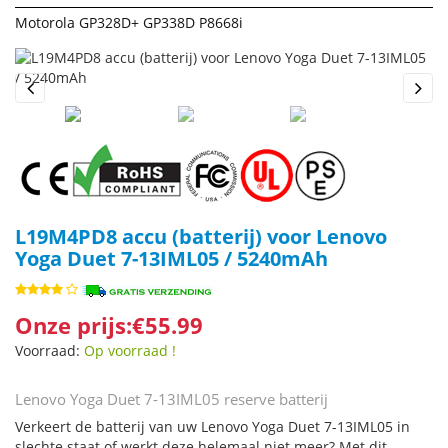
Motorola GP328D+ GP338D P8668i
Previous
Next
L19M4PD8 accu (batterij) voor Lenovo
Yoga Duet 7-13IML05 / 5240mAh
Onze prijs:€55.99
Voorraad:
Op voorraad !
Lenovo Yoga Duet 7-13IML05 reserve batterij
Verkeert de batterij van uw Lenovo Yoga Duet 7-13IML05 in
slechte staat of werkt deze helemaal niet meer? Met dit