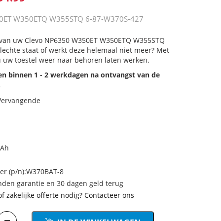
50ET W350ETQ W355STQ 6-87-W370S-427
ij van uw Clevo NP6350 W350ET W350ETQ W355STQ
lechte staat of werkt deze helemaal niet meer? Met
u uw toestel weer naar behoren laten werken.
den binnen 1 - 2 werkdagen na ontvangst van de
.
 Vervangende
mAh
r (p/n):W370BAT-8
den garantie en 30 dagen geld terug
of zakelijke offerte nodig? Contacteer ons