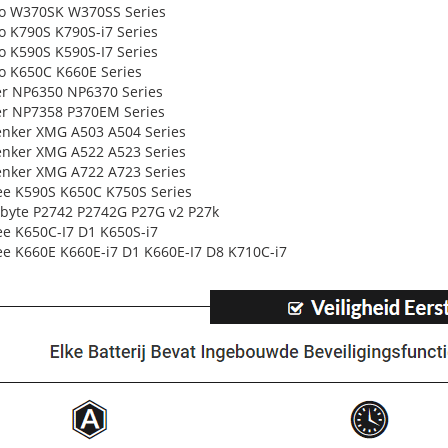
vo W370SK W370SS Series
vo K790S K790S-i7 Series
vo K590S K590S-I7 Series
vo K650C K660E Series
er NP6350 NP6370 Series
er NP7358 P370EM Series
enker XMG A503 A504 Series
enker XMG A522 A523 Series
enker XMG A722 A723 Series
ee K590S K650C K750S Series
abyte P2742 P2742G P27G v2 P27k
ee K650C-I7 D1 K650S-i7
ee K660E K660E-i7 D1 K660E-I7 D8 K710C-i7