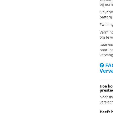
bij nor
Onverwa
batterij
Zwellin
Vermind
om te v
Daarnaa
naar Ins
vervang
FAQ
Verv
Hoe ko
preste
Naar ma
verslech
Heeft 