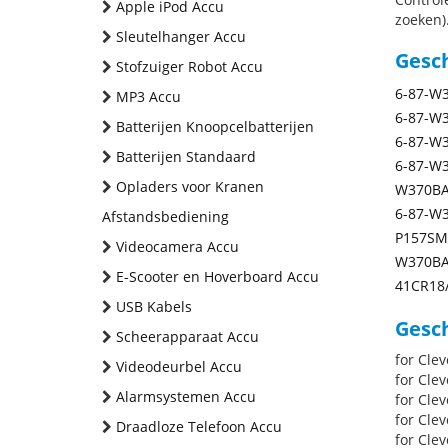
Apple iPod Accu
zoeken).
Sleutelhanger Accu
Gesc
Stofzuiger Robot Accu
6-87-W
MP3 Accu
6-87-W
Batterijen Knoopcelbatterijen
6-87-W
Batterijen Standaard
6-87-W
Opladers voor Kranen
W370BA
6-87-W
Afstandsbediening
P157SM
Videocamera Accu
W370BA
E-Scooter en Hoverboard Accu
41CR18/
USB Kabels
Gesch
Scheerapparaat Accu
for Cle
Videodeurbel Accu
for Cle
Alarmsystemen Accu
for Cle
for Cle
Draadloze Telefoon Accu
for Cle