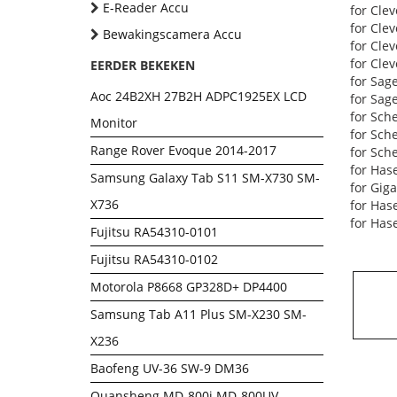
E-Reader Accu
for Cle
for Cle
Bewakingscamera Accu
for Cle
for Cle
EERDER BEKEKEN
for Sag
Aoc 24B2XH 27B2H ADPC1925EX LCD
for Sag
for Sch
Monitor
for Sch
Range Rover Evoque 2014-2017
for Sch
for Has
Samsung Galaxy Tab S11 SM-X730 SM-
for Gig
X736
for Has
for Has
Fujitsu RA54310-0101
Fujitsu RA54310-0102
Motorola P8668 GP328D+ DP4400
Samsung Tab A11 Plus SM-X230 SM-
X236
Baofeng UV-36 SW-9 DM36
Quansheng MD-800i MD-800UV