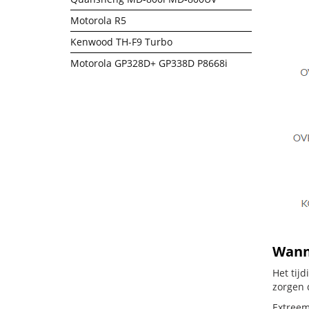
Motorola R5
Kenwood TH-F9 Turbo
Motorola GP328D+ GP338D P8668i
Wanne
Het tij
zorgen 
Extreem