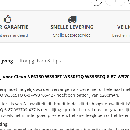
ijving
Koopgidsen & Tips
ij voor Clevo NP6350 W350ET W350ETQ W355STQ 6-87-W370
erij moet mogelijk worden vervangen als deze niet of helemaal n
 W355STQ 6-87-W370S-427 heeft een batterij van 5200mAh.
terij is van A+ kwaliteit, dit houdt in dat dit de hoogste kwalitei
 6-87-W370S-427 is een slijtage product en zal dus langzaam slij
n zoals het minder goed presteren, het snel leeglopen of het helema
ing:
eer het model en de vorm van uw originele batterij van de Clevo W