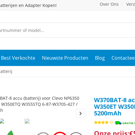
Over Ons
Ver
atterijen en Adapter Kopen!
Best Verkochte
Nieuwste Producten
Blog
Contactee
tterij
W370BAT-8 acc
W350ET W350E
5200mAh
s
Next
Onze prijs:€