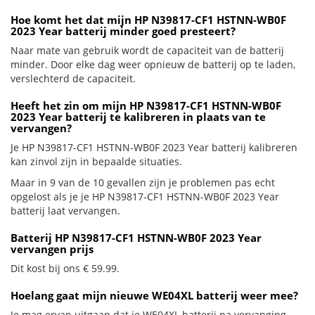
Hoe komt het dat mijn HP N39817-CF1 HSTNN-WB0F
2023 Year batterij minder goed presteert?
Naar mate van gebruik wordt de capaciteit van de batterij
minder. Door elke dag weer opnieuw de batterij op te laden,
verslechterd de capaciteit.
Heeft het zin om mijn HP N39817-CF1 HSTNN-WB0F
2023 Year batterij te kalibreren in plaats van te
vervangen?
Je HP N39817-CF1 HSTNN-WB0F 2023 Year batterij kalibreren
kan zinvol zijn in bepaalde situaties.
Maar in 9 van de 10 gevallen zijn je problemen pas echt
opgelost als je je HP N39817-CF1 HSTNN-WB0F 2023 Year
batterij laat vervangen.
Batterij HP N39817-CF1 HSTNN-WB0F 2023 Year
vervangen prijs
Dit kost bij ons € 59.99.
Hoelang gaat mijn nieuwe WE04XL batterij weer mee?
Je mag ervan uitgaan dat je WE04XL batterij na vervanging