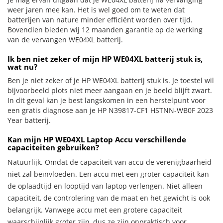
weer jaren mee kan. Het is wel goed om te weten dat
batterijen van nature minder efficiënt worden over tijd.
Bovendien bieden wij 12 maanden garantie op de werking
van de vervangen WE04XL batterij.
Ik ben niet zeker of mijn HP WE04XL batterij stuk is,
wat nu?
Ben je niet zeker of je HP WE04XL batterij stuk is. Je toestel wil
bijvoorbeeld plots niet meer aangaan en je beeld blijft zwart.
In dit geval kan je best langskomen in een herstelpunt voor
een gratis diagnose aan je HP N39817-CF1 HSTNN-WB0F 2023
Year batterij.
Kan mijn HP WE04XL Laptop Accu verschillende
capaciteiten gebruiken?
Natuurlijk. Omdat de capaciteit van accu de verenigbaarheid
niet zal beïnvloeden. Een accu met een groter capaciteit kan
de oplaadtijd en looptijd van laptop verlengen. Niet alleen
capaciteit, de controlering van de maat en het gewicht is ook
belangrijk. Vanwege accu met een grotere capaciteit
waarschijnlijk groter zijn, dus ze zijn onpraktisch voor