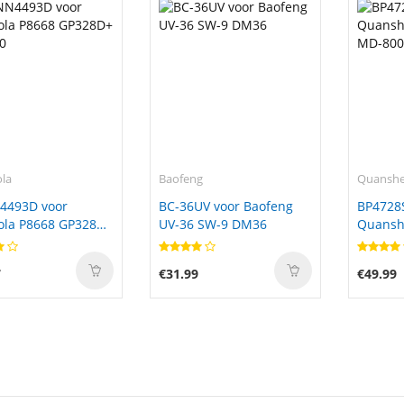
la
Baofeng
Quansh
493D voor
BC-36UV voor Baofeng
BP4728
ola P8668 GP328D+
UV-36 SW-9 DM36
Quansh
0
MD-800
7
€31.99
€49.99