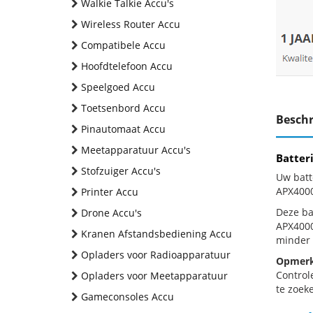
Walkie Talkie Accu's
Wireless Router Accu
Compatibele Accu
Hoofdtelefoon Accu
Speelgoed Accu
Toetsenbord Accu
Beschr
Pinautomaat Accu
Meetapparatuur Accu's
Batter
Stofzuiger Accu's
Uw batt
APX4000
Printer Accu
Deze bat
Drone Accu's
APX4000
Kranen Afstandsbediening Accu
minder 
Opladers voor Radioapparatuur
Opmerk
Control
Opladers voor Meetapparatuur
te zoeke
Gameconsoles Accu