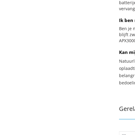
batteri
vervang
Ik ben
Ben je n
blijft z
APX3000
Kan mi
Natuurl
oplaadti
belangr
bedoeli
Gerel