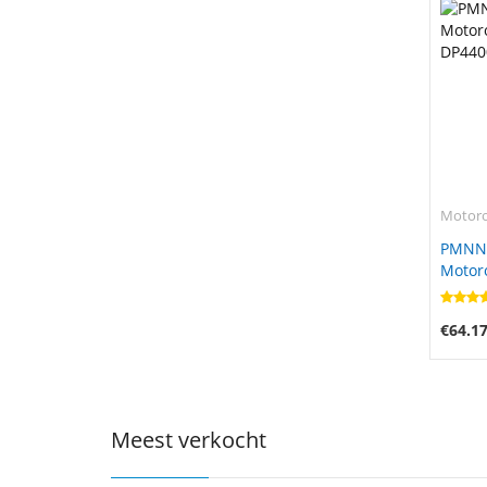
Motoro
PMNN4
Motor
DP440
€64.1
Meest verkocht