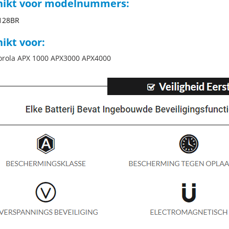
hikt voor modelnummers:
128BR
ikt voor:
orola APX 1000 APX3000 APX4000