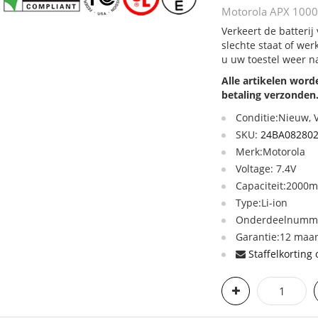
Motorola APX 1000
Verkeert de batteri
slechte staat of we
u uw toestel weer n
Alle artikelen wor
betaling verzonden
Conditie:Nieuw,
SKU:
24BA082802
Merk:Motorola
Voltage: 7.4V
Capaciteit:2000
Type:Li-ion
Onderdeelnumme
Garantie:12 maan
Staffelkorting 