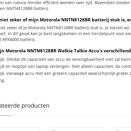
jen van nature minder efficiënt worden over tijd. Bovendien biede
en NNTN8128BR batterij.
 niet zeker of mijn Motorola NNTN8128BR batterij stuk is, w
iet zeker of je Motorola NNTN8128BR batterij stuk is. Je toestel wi
wart. In dit geval kan je best langskomen in een herstelpunt voor e
 APX4000 batterij.
jn Motorola NNTN8128BR Walkie Talkie Accu's verschillend
ijk. Omdat de capaciteit van accu de verenigbaarheid niet zal beïn
jd en looptijd van laptop verlengen. Niet alleen capaciteit, de con
ijk. Vanwege accu met een grotere capaciteit waarschijnlijk groter 
ng.
ateerde producten