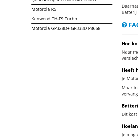
Daarnaa
Motorola R5
Batterij
Kenwood TH-F9 Turbo
FAQ
Motorola GP328D+ GP338D P8668i
Hoe ko
Naar ma
verslech
Heeft 
Je Moto
Maar in
vervang
Batter
Dit kost
Hoelan
Je mag 