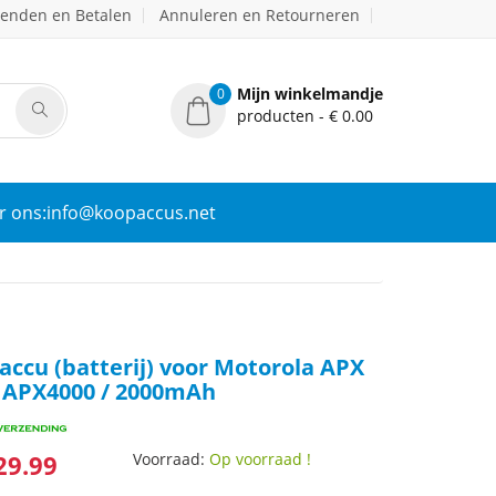
zenden en Betalen
Annuleren en Retourneren
Mijn winkelmandje
0
producten - € 0.00
r ons:info@koopaccus.net
ccu (batterij) voor Motorola APX
 APX4000 / 2000mAh
29.99
Voorraad:
Op voorraad !