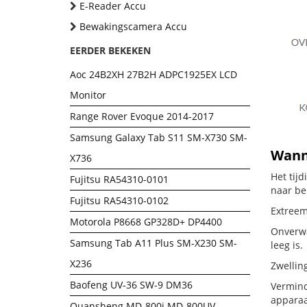
E-Reader Accu
Bewakingscamera Accu
EERDER BEKEKEN
Aoc 24B2XH 27B2H ADPC1925EX LCD
Monitor
Range Rover Evoque 2014-2017
Samsung Galaxy Tab S11 SM-X730 SM-
Wann
X736
Het tij
Fujitsu RA54310-0101
naar be
Fujitsu RA54310-0102
Extreem
Motorola P8668 GP328D+ DP4400
Onverwa
Samsung Tab A11 Plus SM-X230 SM-
leeg is.
X236
Zwellin
Baofeng UV-36 SW-9 DM36
Vermind
apparaa
Quansheng MD-800i MD-800UV