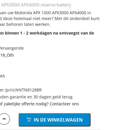
 APX3000 APX4000 reserve batterij
j van uw Motorola APX 1000 APX3000 APX4000 in
rkt deze helemaal niet meer? Met dit onderdeel kunt
aar behoren laten werken.
den binnen 1 - 2 werkdagen na ontvangst van de
.
 Vervangende
18_Oth
mAh
r (p/n):NNTN8128BR
den garantie en 30 dagen geld terug
of zakelijke offerte nodig? Contacteer ons
IN DE WINKELWAGEN