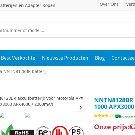
Over Ons
Ver
atterijen en Adapter Kopen!
Best Verkochte
Nieuwste Producten
Blog
Contactee
a NNTN8128BR batterij
NNTN8128BR a
1000 APX3000
s
Next
Onze prijs:€