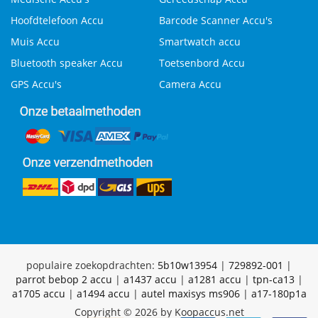
Hoofdtelefoon Accu
Barcode Scanner Accu's
Muis Accu
Smartwatch accu
Bluetooth speaker Accu
Toetsenbord Accu
GPS Accu's
Camera Accu
populaire zoekopdrachten:
5b10w13954
|
729892-001
|
parrot bebop 2 accu
|
a1437 accu
|
a1281 accu
|
tpn-ca13
|
a1705 accu
|
a1494 accu
|
autel maxisys ms906
|
a17-180p1a
Copyright © 2026 by Koopaccus.net