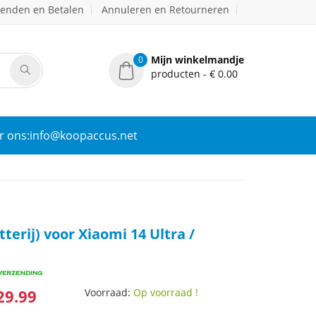
zenden en Betalen
Annuleren en Retourneren
Mijn winkelmandje
0
producten - € 0.00
r ons:info@koopaccus.net
terij) voor Xiaomi 14 Ultra /
29.99
Voorraad:
Op voorraad !