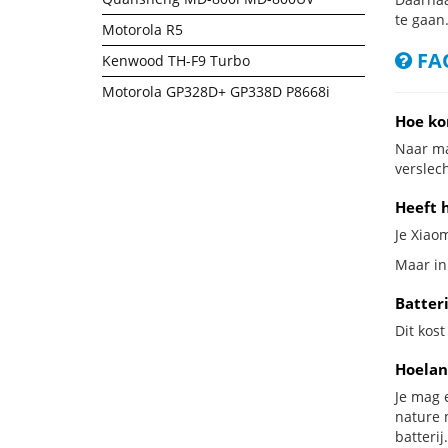
te gaan
Motorola R5
FAQ
Kenwood TH-F9 Turbo
Motorola GP328D+ GP338D P8668i
Hoe ko
Naar ma
verslech
Heeft h
Je Xiaom
Maar in 
Batteri
Dit kost
Hoelan
Je mag 
nature 
batterij.