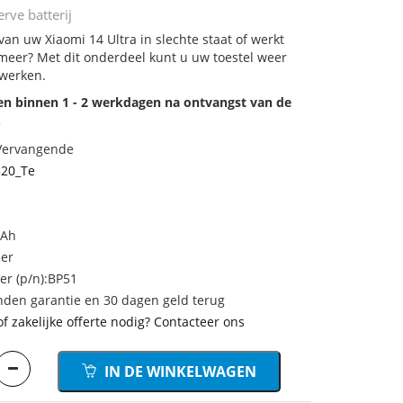
rve batterij
 van uw Xiaomi 14 Ultra in slechte staat of werkt
meer? Met dit onderdeel kunt u uw toestel weer
 werken.
den binnen 1 - 2 werkdagen na ontvangst van de
.
 Vervangende
20_Te
mAh
mer
r (p/n):BP51
den garantie en 30 dagen geld terug
of zakelijke offerte nodig? Contacteer ons
IN DE WINKELWAGEN