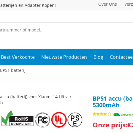
Over Ons
Ver
atterijen en Adapter Kopen!
Best Verkochte
Nieuwste Producten
Blog
Contactee
BP51 batterij
BP51 accu (bat
5300mAh
Onze prijs:€