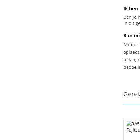
Ik ben 
Ben je n
In dit g
Kan mi
Natuurl
oplaadti
belangr
bedoeli
Gerel