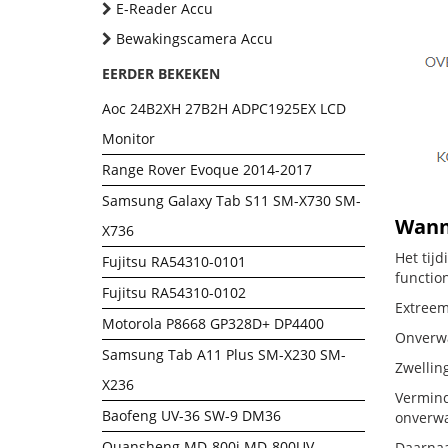
E-Reader Accu
Bewakingscamera Accu
EERDER BEKEKEN
Aoc 24B2XH 27B2H ADPC1925EX LCD
Monitor
Range Rover Evoque 2014-2017
Samsung Galaxy Tab S11 SM-X730 SM-
Wanne
X736
Het tij
Fujitsu RA54310-0101
functio
Fujitsu RA54310-0102
Extreem 
Motorola P8668 GP328D+ DP4400
Onverwac
Samsung Tab A11 Plus SM-X230 SM-
Zwellin
X236
Vermind
Baofeng UV-36 SW-9 DM36
onverwa
Quansheng MD-800i MD-800UV
Daarnaa