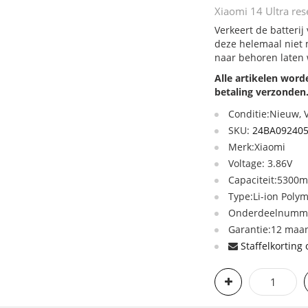
Xiaomi 14 Ultra rese
Verkeert de batterij
deze helemaal niet 
naar behoren laten
Alle artikelen wor
betaling verzonden
Conditie:Nieuw,
SKU:
24BA092405
Merk:Xiaomi
Voltage: 3.86V
Capaciteit:5300
Type:Li-ion Poly
Onderdeelnumme
Garantie:12 maan
Staffelkorting 