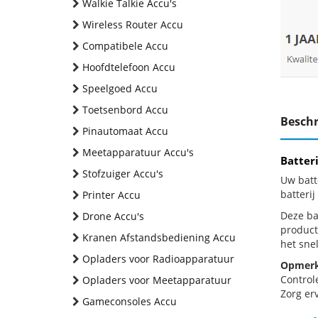
Walkie Talkie Accu's
Wireless Router Accu
Compatibele Accu
Hoofdtelefoon Accu
Speelgoed Accu
Toetsenbord Accu
Beschr
Pinautomaat Accu
Meetapparatuur Accu's
Batter
Stofzuiger Accu's
Uw batt
batteri
Printer Accu
Deze bat
Drone Accu's
product
Kranen Afstandsbediening Accu
het snel
Opladers voor Radioapparatuur
Opmerk
Control
Opladers voor Meetapparatuur
Zorg erv
Gameconsoles Accu