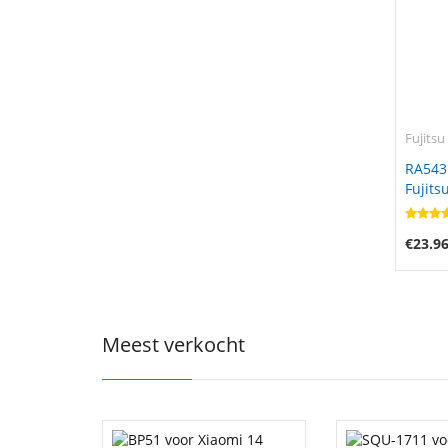
Fujitsu
RA543
Fujits
€23.9
Meest verkocht