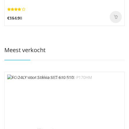
€154.98
€34.99
Meest verkocht