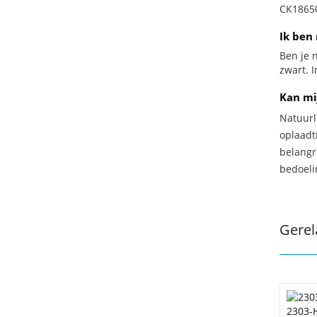
CK18650
Ik ben 
Ben je n
zwart. I
Kan mi
Natuurl
oplaadti
belangr
bedoeli
Gerel