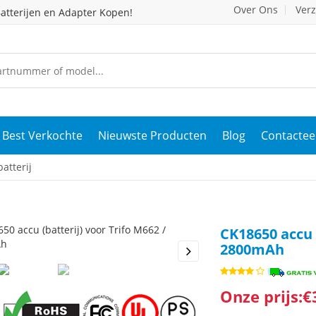
Over Ons
Ver
atterijen en Adapter Kopen!
Best Verkochte
Nieuwste Producten
Blog
Contactee
atterij
CK18650 accu (
2800mAh
s
Next
Onze prijs:€