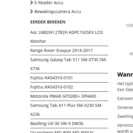
E-Reader Accu
Bewakingscamera Accu
EERDER BEKEKEN
Aoc 24B2XH 27B2H ADPC1925EX LCD
Monitor
Range Rover Evoque 2014-2017
Samsung Galaxy Tab S11 SM-X730 SM-
X736
Wanne
Fujitsu RA54310-0101
Het tij
Fujitsu RA54310-0102
Een fal
Motorola P8668 GP328D+ DP4400
Extreem 
Samsung Tab A11 Plus SM-X230 SM-
Onverwac
X236
Zwellin
Baofeng UV-36 SW-9 DM36
Vermind
wordt u
Quansheng MD-800i MD-800UV