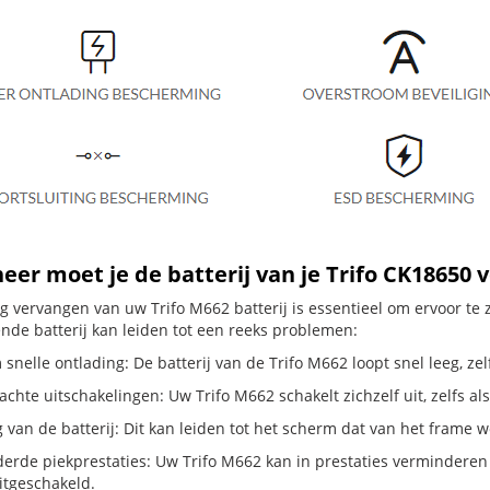
er moet je de batterij van je Trifo CK18650 
dig vervangen van uw Trifo M662 batterij is essentieel om ervoor t
ende batterij kan leiden tot een reeks problemen:
snelle ontlading: De batterij van de Trifo M662 loopt snel leeg, zel
hte uitschakelingen: Uw Trifo M662 schakelt zichzelf uit, zelfs als d
g van de batterij: Dit kan leiden tot het scherm dat van het frame
erde piekprestaties: Uw Trifo M662 kan in prestaties vermindere
itgeschakeld.