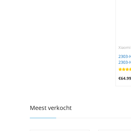
Xiaomi
2303-
2303-
€64.9
Meest verkocht