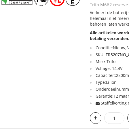
Trifo M662 reserve 
Verkeert de batterij
helemaal niet meer?
behoren laten werk
Alle artikelen wor
betaling verzonden
Conditie:Nieuw,
SKU:
TR5207NO_
Merk:Trifo
Voltage: 14.4V
Capaciteit:2800
Type:Li-ion
Onderdeelnumme
Garantie:12 maan
Staffelkorting 