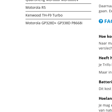
Daarnaa
Motorola R5
gaan. E
Kenwood TH-F9 Turbo
FAQ
Motorola GP328D+ GP338D P8668i
Hoe ko
Naar ma
verslech
Heeft h
Je Trifo
Maar in 
Batteri
Dit kost
Hoelan
Je mag 
van nat