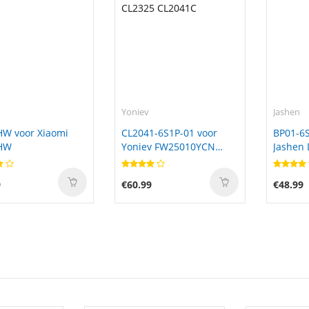
Yoniev
Jashen
HW voor Xiaomi
CL2041-6S1P-01 voor
BP01-6S
HW
Yoniev FW25010YCN
Jashen 
CL2325 CL2041C
9
€60.99
€48.99