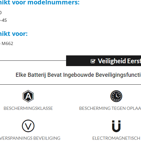
hikt voor modelnummers:
0
-4S
ikt voor:
fo M662