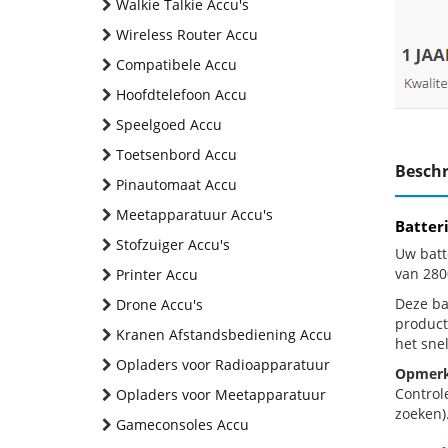
Walkie Talkie Accu's
Wireless Router Accu
Compatibele Accu
Hoofdtelefoon Accu
Speelgoed Accu
Toetsenbord Accu
Beschr
Pinautomaat Accu
Meetapparatuur Accu's
Batter
Stofzuiger Accu's
Uw batt
van 28
Printer Accu
Deze bat
Drone Accu's
product
Kranen Afstandsbediening Accu
het snel
Opladers voor Radioapparatuur
Opmerk
Control
Opladers voor Meetapparatuur
zoeken).
Gameconsoles Accu