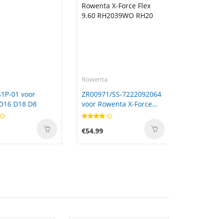
Rowenta
1P-01 voor
ZR00971/SS-7222092064
D16 D18 D8
voor Rowenta X-Force
Flex 9.60 RH2039WO
RH20
€54.99