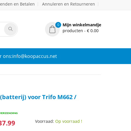
zenden en Betalen
Annuleren en Retourneren
Mijn winkelmandje
0
producten - € 0.00
r ons:info@koopaccus.net
batterij) voor Trifo M662 /
37.99
Voorraad:
Op voorraad !