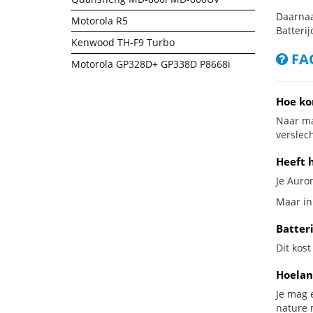
Daarnaa
Motorola R5
Batterij
Kenwood TH-F9 Turbo
FAQ
Motorola GP328D+ GP338D P8668i
Hoe ko
Naar ma
verslech
Heeft 
Je Auror
Maar in
Batter
Dit kost
Hoelan
Je mag 
nature 