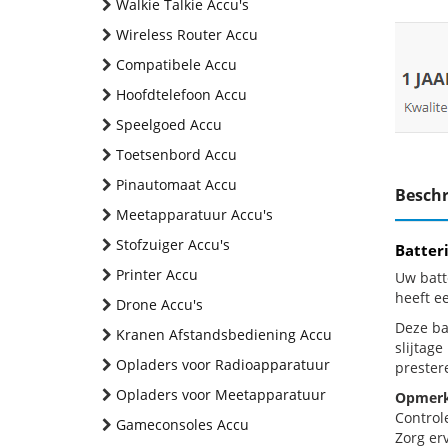
Walkie Talkie Accu's
Wireless Router Accu
Compatibele Accu
Hoofdtelefoon Accu
Speelgoed Accu
Toetsenbord Accu
Pinautomaat Accu
Beschr
Meetapparatuur Accu's
Stofzuiger Accu's
Batter
Printer Accu
Uw batt
heeft e
Drone Accu's
Deze bat
Kranen Afstandsbediening Accu
slijtag
Opladers voor Radioapparatuur
prestere
Opladers voor Meetapparatuur
Opmerk
Control
Gameconsoles Accu
Zorg erv