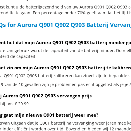
st kunt u de batterijgezondheid van uw Aurora Q901 Q902 Q903 cont
conditie te gaan. Een percentage onder 70% geeft aan dat het tijd i
s for Aurora Q901 Q902 Q903 Batterij Verva
mt het dat mijn Aurora Q901 Q902 Q903 batterij minder go
te van gebruik wordt de capaciteit van de batterij minder. Door el
terd de capaciteit.
het zin om mijn Aurora Q901 Q902 Q903 batterij te kalibrer
a Q901 Q902 Q903 batterij kalibreren kan zinvol zijn in bepaalde si
 9 van de 10 gevallen zijn je problemen pas echt opgelost als je je
ij Aurora Q901 Q902 Q903 vervangen prijs
 bij ons € 29.99.
g gaat mijn nieuwe Q901 batterij weer mee?
ervan uitgaan dat je Q901 batterij na vervanging weer jaren mee ka
minder efficiënt worden over tijd. Bovendien bieden wij 12 maand