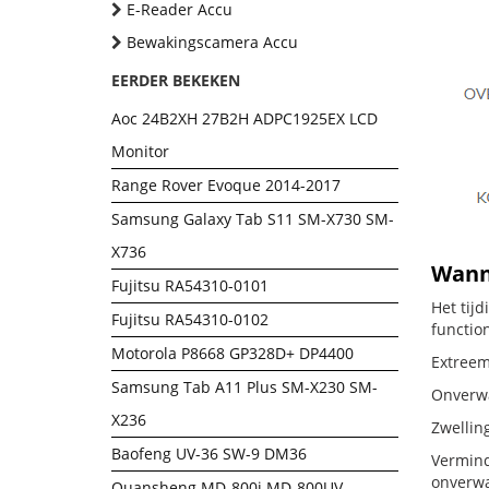
E-Reader Accu
Bewakingscamera Accu
EERDER BEKEKEN
Aoc 24B2XH 27B2H ADPC1925EX LCD
Monitor
Range Rover Evoque 2014-2017
Samsung Galaxy Tab S11 SM-X730 SM-
X736
Wanne
Fujitsu RA54310-0101
Het tij
Fujitsu RA54310-0102
functio
Motorola P8668 GP328D+ DP4400
Extreem
Samsung Tab A11 Plus SM-X230 SM-
Onverwac
X236
Zwellin
Baofeng UV-36 SW-9 DM36
Vermind
onverwa
Quansheng MD-800i MD-800UV