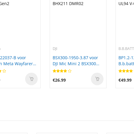
n
DJI
B.B.BAT
22037-B voor
BSX300-1950-3.87 voor
BP1.2-1
n Meta Wayfarer
DJI Mic Mini 2 BSX300
B.b.bat
Gen2
BHX211 DMR02
UL94 V-
9
€26.99
€49.99