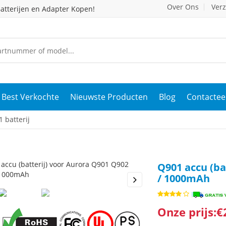
Over Ons
Ver
atterijen en Adapter Kopen!
Best Verkochte
Nieuwste Producten
Blog
Contactee
 batterij
Q901 accu (ba
/ 1000mAh
s
Next
Onze prijs:€