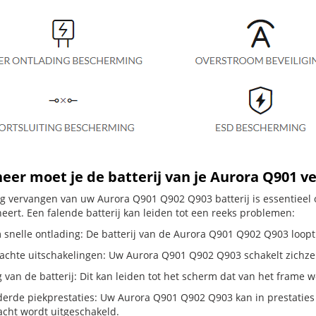
er moet je de batterij van je Aurora Q901 v
dig vervangen van uw Aurora Q901 Q902 Q903 batterij is essentiee
neert. Een falende batterij kan leiden tot een reeks problemen:
 snelle ontlading: De batterij van de Aurora Q901 Q902 Q903 loopt s
hte uitschakelingen: Uw Aurora Q901 Q902 Q903 schakelt zichzelf uit
g van de batterij: Dit kan leiden tot het scherm dat van het frame
erde piekprestaties: Uw Aurora Q901 Q902 Q903 kan in prestatie
cht wordt uitgeschakeld.