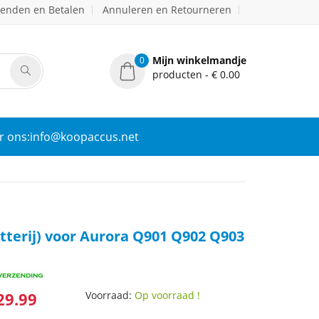
zenden en Betalen
Annuleren en Retourneren
Mijn winkelmandje
0
producten - € 0.00
r ons:info@koopaccus.net
tterij) voor Aurora Q901 Q902 Q903
29.99
Voorraad:
Op voorraad !