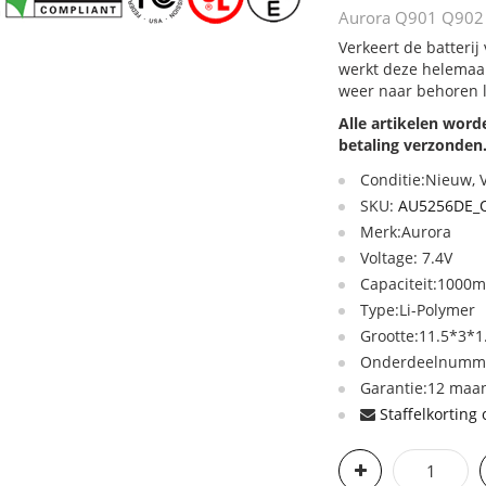
Aurora Q901 Q902 Q
Verkeert de batteri
werkt deze helemaal
weer naar behoren 
Alle artikelen wor
betaling verzonden
Conditie:Nieuw,
SKU:
AU5256DE_
Merk:Aurora
Voltage: 7.4V
Capaciteit:1000
Type:Li-Polymer
Grootte:11.5*3*
Onderdeelnumme
Garantie:12 maan
Staffelkorting 