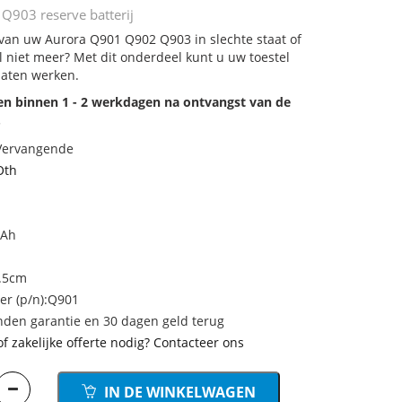
903 reserve batterij
j van uw Aurora Q901 Q902 Q903 in slechte staat of
 niet meer? Met dit onderdeel kunt u uw toestel
laten werken.
den binnen 1 - 2 werkdagen na ontvangst van de
.
 Vervangende
Oth
mAh
1.5cm
r (p/n):Q901
den garantie en 30 dagen geld terug
of zakelijke offerte nodig? Contacteer ons
IN DE WINKELWAGEN