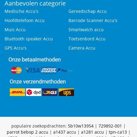
Aanbevolen categorie
Medische Accu's
Gereedschap Accu
Hoofdtelefoon Accu
Barcode Scanner Accu's
Muis Accu
Smartwatch accu
Bluetooth speaker Accu
Toetsenbord Accu
GPS Accu's
Camera Accu
populaire zoekopdrachten:
5b10w13954
|
729892-001
|
parrot bebop 2 accu
|
a1437 accu
|
a1281 accu
|
tpn-ca13
|