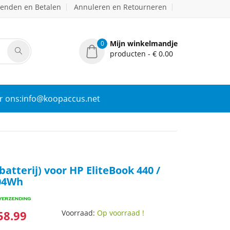
zenden en Betalen
Annuleren en Retourneren
Mijn winkelmandje
0
producten - € 0.00
r ons:info@koopaccus.net
batterij) voor HP EliteBook 440 /
04Wh
58.99
Voorraad:
Op voorraad !