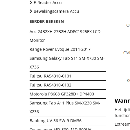
E-Reader Accu
Bewakingscamera Accu
EERDER BEKEKEN
Aoc 24B2XH 27B2H ADPC1925EX LCD
Monitor
Range Rover Evoque 2014-2017
Samsung Galaxy Tab S11 SM-X730 SM-
X736
Fujitsu RA54310-0101
Fujitsu RA54310-0102
Motorola P8668 GP328D+ DP4400
Wanne
Samsung Tab A11 Plus SM-X230 SM-
Het tij
X236
functio
Baofeng UV-36 SW-9 DM36
Extreem 
Quansheng MD-800i MD-800UV