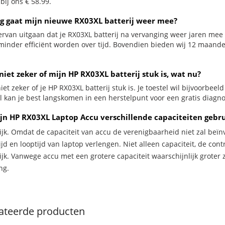
 bij ons € 58.99.
g gaat mijn nieuwe RX03XL batterij weer mee?
ervan uitgaan dat je RX03XL batterij na vervanging weer jaren mee 
minder efficiënt worden over tijd. Bovendien bieden wij 12 maand
niet zeker of mijn HP RX03XL batterij stuk is, wat nu?
iet zeker of je HP RX03XL batterij stuk is. Je toestel wil bijvoorbeel
l kan je best langskomen in een herstelpunt voor een gratis diagnos
jn HP RX03XL Laptop Accu verschillende capaciteiten gebr
ijk. Omdat de capaciteit van accu de verenigbaarheid niet zal beïn
jd en looptijd van laptop verlengen. Niet alleen capaciteit, de con
ijk. Vanwege accu met een grotere capaciteit waarschijnlijk groter 
ng.
ateerde producten