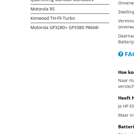
Onverwac
Motorola R5
Zwellin
Kenwood TH-F9 Turbo
Vermind
onverwa
Motorola GP328D+ GP338D P8668i
Daarnaa
Batterij
FAQ
Hoe ko
Naar ma
verslech
Heeft h
Je HP El
Maar in 
Batteri