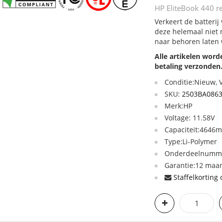
HP EliteBook 440 re
Verkeert de batterij
deze helemaal niet 
naar behoren laten
Alle artikelen wor
betaling verzonden
Conditie:Nieuw,
SKU:
2503BA086
Merk:HP
Voltage: 11.58V
Capaciteit:4646
Type:Li-Polymer
Onderdeelnumme
Garantie:12 maan
Staffelkorting 