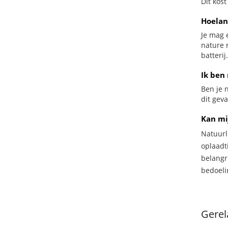
Dit kost
Hoelan
Je mag 
nature 
batterij.
Ik ben 
Ben je n
dit geva
Kan mi
Natuurl
oplaadti
belangr
bedoeli
Gerel