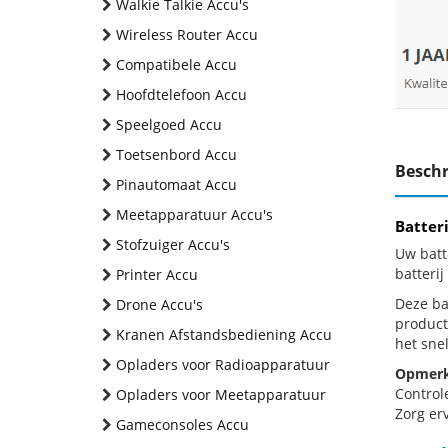
Walkie Talkie Accu's
Wireless Router Accu
Compatibele Accu
Hoofdtelefoon Accu
Speelgoed Accu
Toetsenbord Accu
Beschr
Pinautomaat Accu
Meetapparatuur Accu's
Batter
Stofzuiger Accu's
Uw batt
batteri
Printer Accu
Deze bat
Drone Accu's
product
Kranen Afstandsbediening Accu
het snel
Opladers voor Radioapparatuur
Opmerk
Control
Opladers voor Meetapparatuur
Zorg erv
Gameconsoles Accu