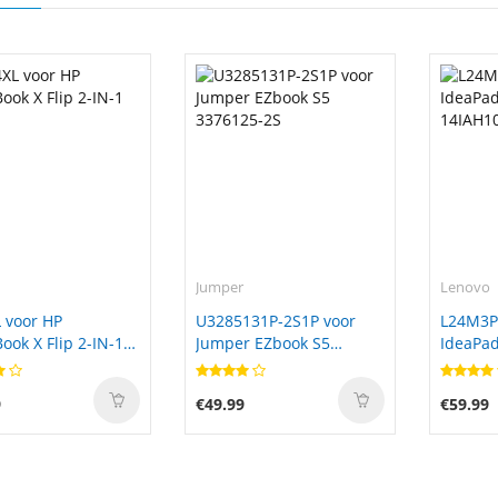
Jumper
Lenovo
 voor HP
U3285131P-2S1P voor
L24M3P
ok X Flip 2-IN-1
Jumper EZbook S5
IdeaPad
3376125-2S
14IAH1
9
€49.99
€59.99