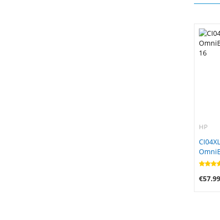
HP
CI04XL
OmniBo
16
€57.9