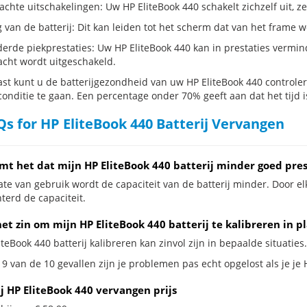
hte uitschakelingen: Uw HP EliteBook 440 schakelt zichzelf uit, zelfs
g van de batterij: Dit kan leiden tot het scherm dat van het frame
erde piekprestaties: Uw HP EliteBook 440 kan in prestaties vermi
cht wordt uitgeschakeld.
st kunt u de batterijgezondheid van uw HP EliteBook 440 controlere
conditie te gaan. Een percentage onder 70% geeft aan dat het tijd i
s for HP EliteBook 440 Batterij Vervangen
mt het dat mijn HP EliteBook 440 batterij minder goed pres
te van gebruik wordt de capaciteit van de batterij minder. Door el
terd de capaciteit.
et zin om mijn HP EliteBook 440 batterij te kalibreren in p
iteBook 440 batterij kalibreren kan zinvol zijn in bepaalde situaties.
9 van de 10 gevallen zijn je problemen pas echt opgelost als je je 
j HP EliteBook 440 vervangen prijs