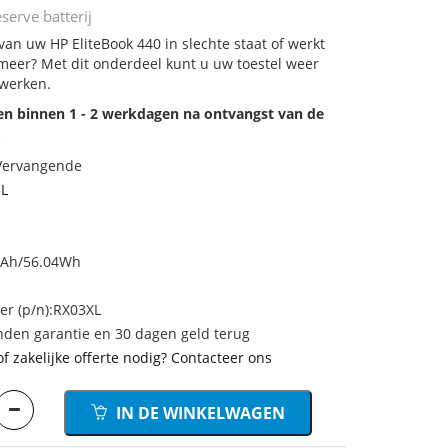
serve batterij
 van uw HP EliteBook 440 in slechte staat of werkt
meer? Met dit onderdeel kunt u uw toestel weer
 werken.
den binnen 1 - 2 werkdagen na ontvangst van de
.
 Vervangende
3L
mAh/56.04Wh
r (p/n):RX03XL
den garantie en 30 dagen geld terug
of zakelijke offerte nodig? Contacteer ons
IN DE WINKELWAGEN