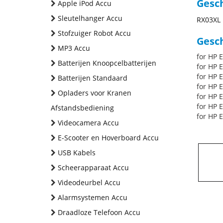
Gesc
Apple iPod Accu
Sleutelhanger Accu
RX03XL
Stofzuiger Robot Accu
Gesch
MP3 Accu
for HP 
Batterijen Knoopcelbatterijen
for HP 
for HP 
Batterijen Standaard
for HP 
Opladers voor Kranen
for HP 
for HP 
Afstandsbediening
for HP 
Videocamera Accu
E-Scooter en Hoverboard Accu
USB Kabels
Scheerapparaat Accu
Videodeurbel Accu
Alarmsystemen Accu
Draadloze Telefoon Accu