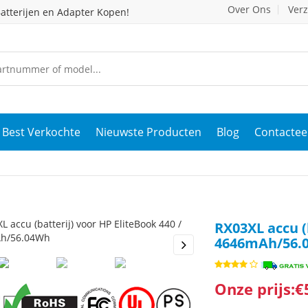
Over Ons
Ver
atterijen en Adapter Kopen!
Best Verkochte
Nieuwste Producten
Blog
Contactee
RX03XL accu (
4646mAh/56.
s
Next
Onze prijs:€