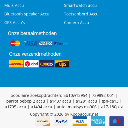
Muis Accu
Smartwatch accu
Bluetooth speaker Accu
Toetsenbord Accu
GPS Accu's
Camera Accu
populaire zoekopdrachten:
5b10w13954
|
729892-001
|
parrot bebop 2 accu
|
a1437 accu
|
a1281 accu
|
tpn-ca13
|
a1705 accu
|
a1494 accu
|
autel maxisys ms906
|
a17-180p1a
Copyright © 2026 by Koopaccus.net