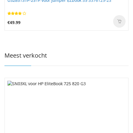
U3285131P-2S1P voor Jumper EZbook S5 3376125-2S
€49.99
Meest verkocht