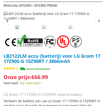
Motorola GP328D+ GP338D P8668i
Previous
Next
LB2122LM accu (batterij) voor LG Gram 17
17Z90S-G 15Z90RT / 3866mAh
Onze prijs:€66.99
Voorraad:
Op voorraad !
LG Gram 17 17Z90S-G 15Z90RT reserve batterij
Verkeert de batterij van uw LG Gram 17 17Z90S-G 15Z90RT in
slechte staat of werkt deze helemaal niet meer? Met dit