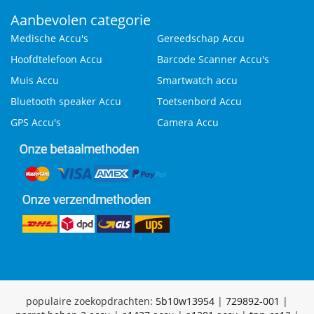
Aanbevolen categorie
Medische Accu's
Gereedschap Accu
Hoofdtelefoon Accu
Barcode Scanner Accu's
Muis Accu
Smartwatch accu
Bluetooth speaker Accu
Toetsenbord Accu
GPS Accu's
Camera Accu
populaire zoekopdrachten:
5b10w13954
|
729892-001
|