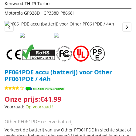
Kenwood TH-F9 Turbo
Motorola GP328D+ GP338D P8668i
Previous
Next
PF061PDE accu (batterij) voor Other
PF061PDE / 4Ah
Onze prijs:€41.99
Voorraad:
Op voorraad !
Other PF061PDE reserve batterij
Verkeert de batterij van uw Other PF061PDE in slechte staat of
werkt deze helemaal niet meer? Met dit onderdeel kunt u uw