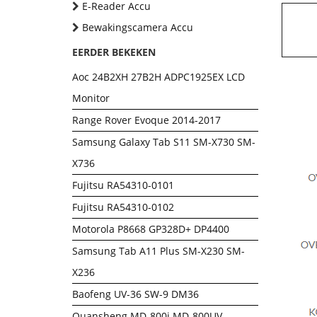
E-Reader Accu
Bewakingscamera Accu
EERDER BEKEKEN
Aoc 24B2XH 27B2H ADPC1925EX LCD
Monitor
Range Rover Evoque 2014-2017
Samsung Galaxy Tab S11 SM-X730 SM-
X736
Fujitsu RA54310-0101
Fujitsu RA54310-0102
Motorola P8668 GP328D+ DP4400
Samsung Tab A11 Plus SM-X230 SM-
X236
Baofeng UV-36 SW-9 DM36
Quansheng MD-800i MD-800UV