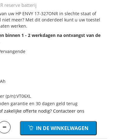
reserve batterij
j van uw HP ENVY 17-327ONR in slechte staat of
 niet meer? Met dit onderdeel kunt u uw toestel
laten werken.
den binnen 1 - 2 werkdagen na ontvangst van de
.
 Vervangende
mAh
 (p/n):VT06XL
den garantie en 30 dagen geld terug
of zakelijke offerte nodig? Contacteer ons
IN DE WINKELWAGEN