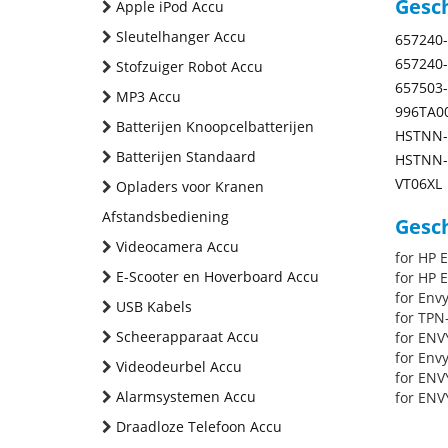
Gesc
Apple iPod Accu
Sleutelhanger Accu
657240
657240
Stofzuiger Robot Accu
657503
MP3 Accu
996TA0
Batterijen Knoopcelbatterijen
HSTNN-
Batterijen Standaard
HSTNN-
VT06XL
Opladers voor Kranen
Afstandsbediening
Gesch
Videocamera Accu
for HP 
E-Scooter en Hoverboard Accu
for HP 
for Env
USB Kabels
for TPN
Scheerapparaat Accu
for ENV
for Env
Videodeurbel Accu
for ENV
Alarmsystemen Accu
for ENV
Draadloze Telefoon Accu