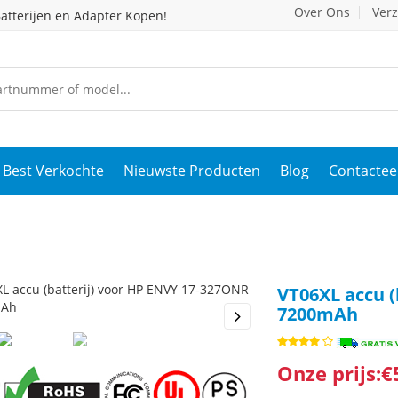
Over Ons
Ver
atterijen en Adapter Kopen!
Best Verkochte
Nieuwste Producten
Blog
Contactee
VT06XL accu (
7200mAh
s
Next
Onze prijs:€