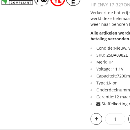
HP ENVY 17-327ONR 
Verkeert de batteri
werkt deze helemaal
weer naar behoren 
Alle artikelen wor
betaling verzonden
Conditie:Nieuw,
SKU:
25BA0982L
Merk:HP
Voltage: 11.1V
Capaciteit:7200
Type:Li-ion
Onderdeelnummer
Garantie:12 maan
Staffelkorting 