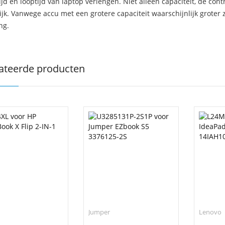
jd en looptijd van laptop verlengen. Niet alleen capaciteit, de con
ijk. Vanwege accu met een grotere capaciteit waarschijnlijk groter 
ng.
ateerde producten
Jumper
Lenovo