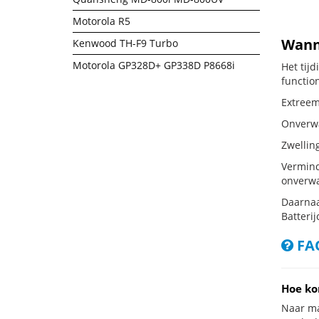
Motorola R5
Wanne
Kenwood TH-F9 Turbo
Motorola GP328D+ GP338D P8668i
Het tij
functio
Extreem
Onverwac
Zwellin
Vermind
onverwa
Daarnaa
Batterij
FAQ
Hoe ko
Naar ma