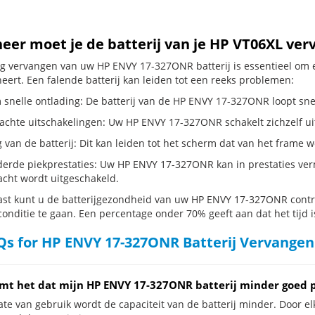
er moet je de batterij van je HP VT06XL ver
dig vervangen van uw HP ENVY 17-327ONR batterij is essentieel om
neert. Een falende batterij kan leiden tot een reeks problemen:
 snelle ontlading: De batterij van de HP ENVY 17-327ONR loopt snel 
hte uitschakelingen: Uw HP ENVY 17-327ONR schakelt zichzelf uit, ze
g van de batterij: Dit kan leiden tot het scherm dat van het frame
erde piekprestaties: Uw HP ENVY 17-327ONR kan in prestaties ve
cht wordt uitgeschakeld.
st kunt u de batterijgezondheid van uw HP ENVY 17-327ONR control
conditie te gaan. Een percentage onder 70% geeft aan dat het tijd i
s for HP ENVY 17-327ONR Batterij Vervangen
mt het dat mijn HP ENVY 17-327ONR batterij minder goed p
te van gebruik wordt de capaciteit van de batterij minder. Door el