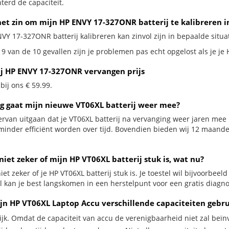
terd de capaciteit.
het zin om mijn HP ENVY 17-327ONR batterij te kalibreren i
VY 17-327ONR batterij kalibreren kan zinvol zijn in bepaalde situat
 9 van de 10 gevallen zijn je problemen pas echt opgelost als je j
ij HP ENVY 17-327ONR vervangen prijs
 bij ons € 59.99.
g gaat mijn nieuwe VT06XL batterij weer mee?
ervan uitgaan dat je VT06XL batterij na vervanging weer jaren mee 
minder efficiënt worden over tijd. Bovendien bieden wij 12 maand
niet zeker of mijn HP VT06XL batterij stuk is, wat nu?
iet zeker of je HP VT06XL batterij stuk is. Je toestel wil bijvoorbeel
al kan je best langskomen in een herstelpunt voor een gratis diagn
jn HP VT06XL Laptop Accu verschillende capaciteiten gebr
ijk. Omdat de capaciteit van accu de verenigbaarheid niet zal beïn