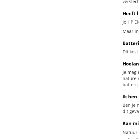
verslech
Heeft 
Je HP EN
Maar in
Batter
Dit kost
Hoelan
Je mag 
nature 
batterij.
Ik ben 
Ben je n
dit gev
Kan mi
Natuurl