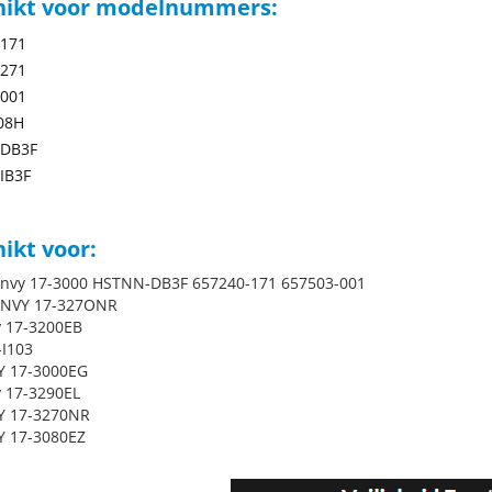
hikt voor modelnummers:
-171
-271
-001
08H
DB3F
IB3F
ikt voor:
Envy 17-3000 HSTNN-DB3F 657240-171 657503-001
ENVY 17-327ONR
y 17-3200EB
-I103
Y 17-3000EG
y 17-3290EL
Y 17-3270NR
Y 17-3080EZ