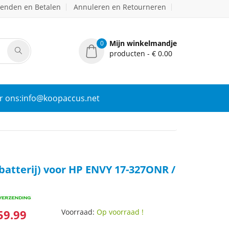
zenden en Betalen
Annuleren en Retourneren
Mijn winkelmandje
0
producten - € 0.00
r ons:info@koopaccus.net
batterij) voor HP ENVY 17-327ONR /
59.99
Voorraad:
Op voorraad !