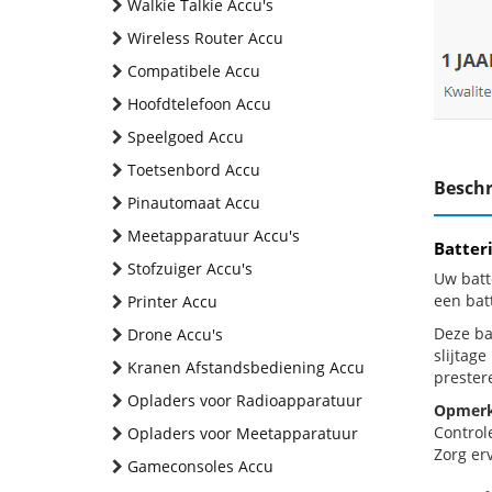
Walkie Talkie Accu's
Wireless Router Accu
Compatibele Accu
Hoofdtelefoon Accu
Speelgoed Accu
Toetsenbord Accu
Beschr
Pinautomaat Accu
Meetapparatuur Accu's
Batter
Stofzuiger Accu's
Uw batt
een bat
Printer Accu
Deze bat
Drone Accu's
slijtag
Kranen Afstandsbediening Accu
prestere
Opladers voor Radioapparatuur
Opmerk
Control
Opladers voor Meetapparatuur
Zorg erv
Gameconsoles Accu