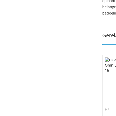
oplaadti
belangr
bedoeli
Gerel
HP