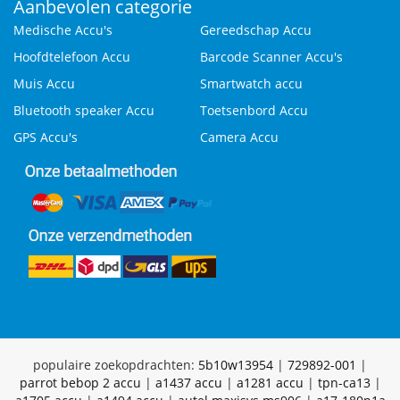
Aanbevolen categorie
Medische Accu's
Gereedschap Accu
Hoofdtelefoon Accu
Barcode Scanner Accu's
Muis Accu
Smartwatch accu
Bluetooth speaker Accu
Toetsenbord Accu
GPS Accu's
Camera Accu
populaire zoekopdrachten:
5b10w13954
|
729892-001
|
parrot bebop 2 accu
|
a1437 accu
|
a1281 accu
|
tpn-ca13
|