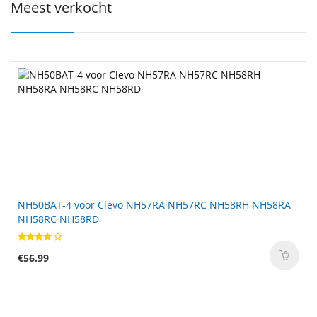
Meest verkocht
NH50BAT-4 voor Clevo NH57RA NH57RC NH58RH NH58RA
NH58RC NH58RD
€56.99