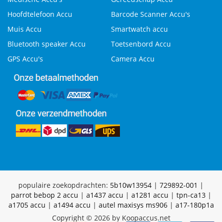
Hoofdtelefoon Accu
Barcode Scanner Accu's
Muis Accu
Smartwatch accu
Bluetooth speaker Accu
Toetsenbord Accu
GPS Accu's
Camera Accu
populaire zoekopdrachten:
5b10w13954
|
729892-001
|
parrot bebop 2 accu
|
a1437 accu
|
a1281 accu
|
tpn-ca13
|
a1705 accu
|
a1494 accu
|
autel maxisys ms906
|
a17-180p1a
Copyright © 2026 by Koopaccus.net