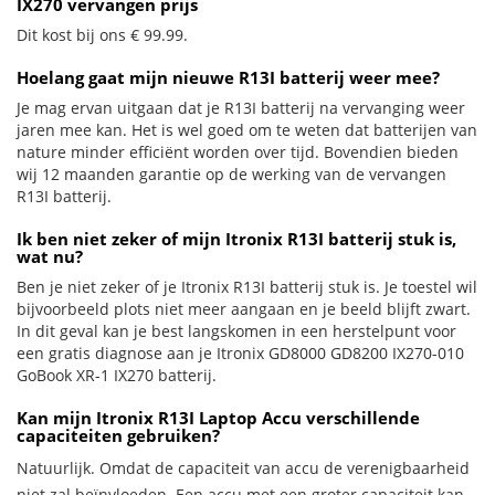
IX270 vervangen prijs
Dit kost bij ons € 99.99.
Hoelang gaat mijn nieuwe R13I batterij weer mee?
Je mag ervan uitgaan dat je R13I batterij na vervanging weer
jaren mee kan. Het is wel goed om te weten dat batterijen van
nature minder efficiënt worden over tijd. Bovendien bieden
wij 12 maanden garantie op de werking van de vervangen
R13I batterij.
Ik ben niet zeker of mijn Itronix R13I batterij stuk is,
wat nu?
Ben je niet zeker of je Itronix R13I batterij stuk is. Je toestel wil
bijvoorbeeld plots niet meer aangaan en je beeld blijft zwart.
In dit geval kan je best langskomen in een herstelpunt voor
een gratis diagnose aan je Itronix GD8000 GD8200 IX270-010
GoBook XR-1 IX270 batterij.
Kan mijn Itronix R13I Laptop Accu verschillende
capaciteiten gebruiken?
Natuurlijk. Omdat de capaciteit van accu de verenigbaarheid
niet zal beïnvloeden. Een accu met een groter capaciteit kan