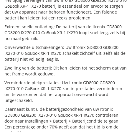
Het tijdig vervangen van uw Itronix GD8000 GD8200 IX270-010
GoBook XR-1 IX270 batterij is essentieel om ervoor te zorgen
dat uw apparaat naar behoren functioneert. Een falende
batterij kan leiden tot een reeks problemen:
Extreem snelle ontlading: De batterij van de Itronix GD8000
GD8200 IX270-010 GoBook XR-1 IX270 loopt snel leeg, zelfs bij
normaal gebruik.
Onverwachte uitschakelingen: Uw Itronix GD8000 GD8200
IX270-010 GoBook XR-1 IX270 schakelt zichzelf uit, zelfs als de
batterij niet volledig leeg is.
Zwelling van de batterij: Dit kan leiden tot het scherm dat van
het frame wordt geduwd.
Verminderde piekprestaties: Uw Itronix GD8000 GD8200
IX270-010 GoBook XR-1 IX270 kan in prestaties verminderen
om te voorkomen dat het apparaat onverwacht wordt
uitgeschakeld.
Daarnaast kunt u de batterijgezondheid van uw Itronix
GD8000 GD8200 IX270-010 GoBook XR-1 IX270 controleren
door naar Instellingen > Batterij > Batterijconditie te gaan.
Een percentage onder 70% geeft aan dat het tijd is om de