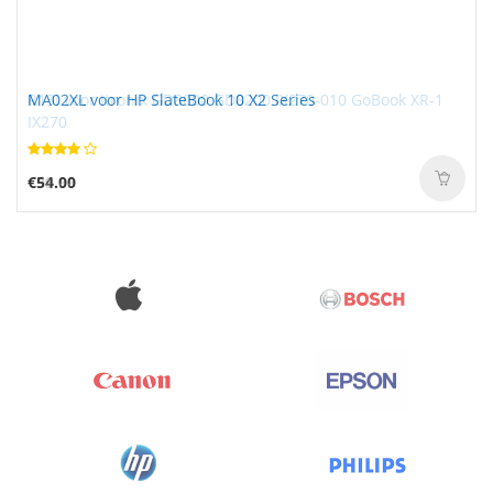
R13I voor Itronix GD8000 GD8200 IX270-010 GoBook XR-1
MA02XL voor HP SlateBook 10 X2 Series
IX270
€99.99
€54.00