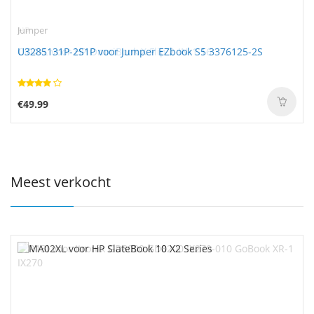
HP
Jumper
CI04XL voor HP OmniBook X Flip 2-IN-1 16
U3285131P-2S1P voor Jumper EZbook S5 3376125-2S
€57.99
€49.99
Meest verkocht