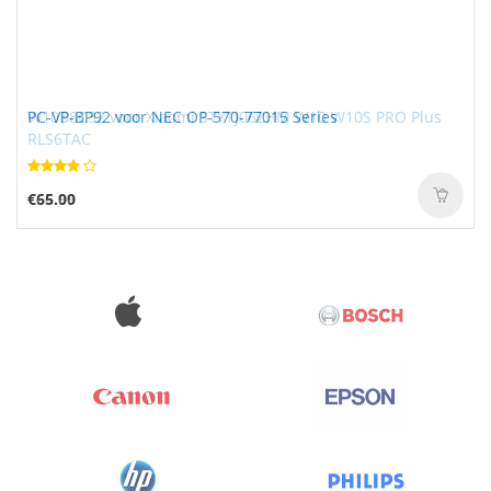
W10B8C32 voor Xiaomi STYTJ06ZHM W10 W10S PRO Plus
PC-VP-BP92 voor NEC OP-570-77015 Series
RLS6TAC
€56.99
€65.00