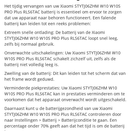
Het tijdig vervangen van uw Xiaomi STYTJ06ZHM W10 W10S
PRO Plus RLS6TAC batterij is essentieel om ervoor te zorgen
dat uw apparaat naar behoren functioneert. Een falende
batterij kan leiden tot een reeks problemen:
Extreem snelle ontlading: De batterij van de Xiaomi
STYTJ06ZHM W10 W10S PRO Plus RLS6TAC loopt snel leeg,
zelfs bij normaal gebruik.
Onverwachte uitschakelingen: Uw Xiaomi STYTJ06ZHM W10
W10S PRO Plus RLS6TAC schakelt zichzelf uit, zelfs als de
batterij niet volledig leeg is.
Zwelling van de batterij: Dit kan leiden tot het scherm dat van
het frame wordt geduwd.
Verminderde piekprestaties: Uw Xiaomi STYTJ06ZHM W10
W10S PRO Plus RLS6TAC kan in prestaties verminderen om te
voorkomen dat het apparaat onverwacht wordt uitgeschakeld.
Daarnaast kunt u de batterijgezondheid van uw Xiaomi
STYTJ06ZHM W10 W10S PRO Plus RLS6TAC controleren door
naar Instellingen > Batterij > Batterijconditie te gaan. Een
percentage onder 70% geeft aan dat het tijd is om de batterij