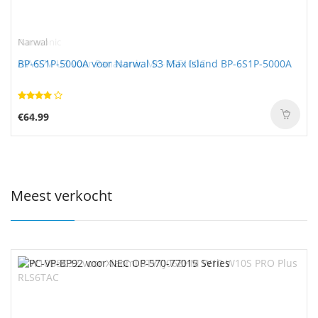
Panasonic
Narwal
AVV97V-U3 voor Panasonic MC-RSF100C
BP-6S1P-5000A voor Narwal S3 Max Island BP-6S1P-5000A
€60.99
€64.99
Meest verkocht