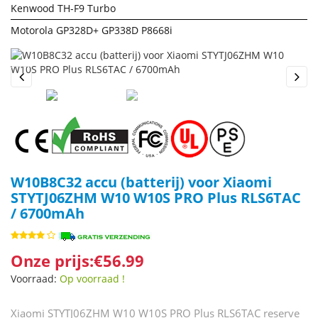
Kenwood TH-F9 Turbo
Motorola GP328D+ GP338D P8668i
Previous
Next
W10B8C32 accu (batterij) voor Xiaomi
STYTJ06ZHM W10 W10S PRO Plus RLS6TAC
/ 6700mAh
Onze prijs:€56.99
Voorraad:
Op voorraad !
Xiaomi STYTJ06ZHM W10 W10S PRO Plus RLS6TAC reserve