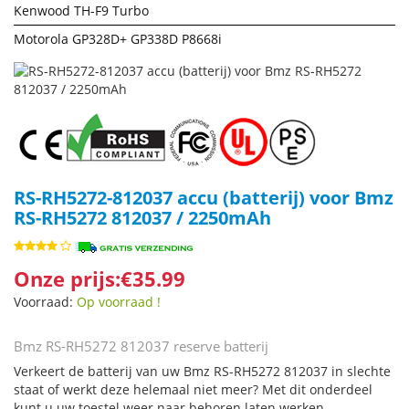
Kenwood TH-F9 Turbo
Motorola GP328D+ GP338D P8668i
RS-RH5272-812037 accu (batterij) voor Bmz
RS-RH5272 812037 / 2250mAh
Onze prijs:€35.99
Voorraad:
Op voorraad !
Bmz RS-RH5272 812037 reserve batterij
Verkeert de batterij van uw Bmz RS-RH5272 812037 in slechte
staat of werkt deze helemaal niet meer? Met dit onderdeel
kunt u uw toestel weer naar behoren laten werken.