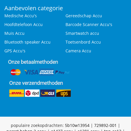
Aanbevolen categorie
Medische Accu's
Gereedschap Accu
Hoofdtelefoon Accu
Barcode Scanner Accu's
Muis Accu
Smartwatch accu
Bluetooth speaker Accu
Toetsenbord Accu
GPS Accu's
Camera Accu
populaire zoekopdrachten:
5b10w13954
|
729892-001
|