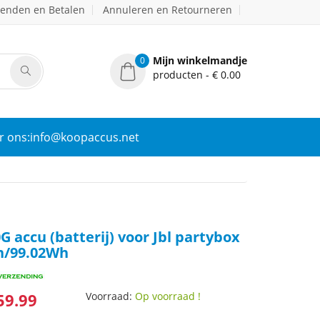
zenden en Betalen
Annuleren en Retourneren
Mijn winkelmandje
0
producten - € 0.00
r ons:info@koopaccus.net
 accu (batterij) voor Jbl partybox
h/99.02Wh
59.99
Voorraad:
Op voorraad !