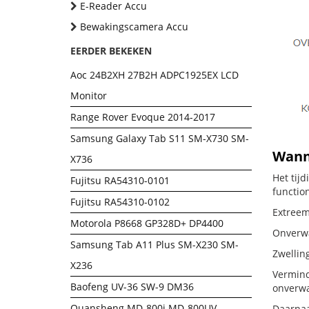
E-Reader Accu
Bewakingscamera Accu
EERDER BEKEKEN
Aoc 24B2XH 27B2H ADPC1925EX LCD
Monitor
Range Rover Evoque 2014-2017
Samsung Galaxy Tab S11 SM-X730 SM-
Wanne
X736
Het tij
Fujitsu RA54310-0101
functio
Fujitsu RA54310-0102
Extreem 
Motorola P8668 GP328D+ DP4400
Onverwac
Samsung Tab A11 Plus SM-X230 SM-
Zwellin
X236
Vermind
Baofeng UV-36 SW-9 DM36
onverwa
Quansheng MD-800i MD-800UV
Daarnaa