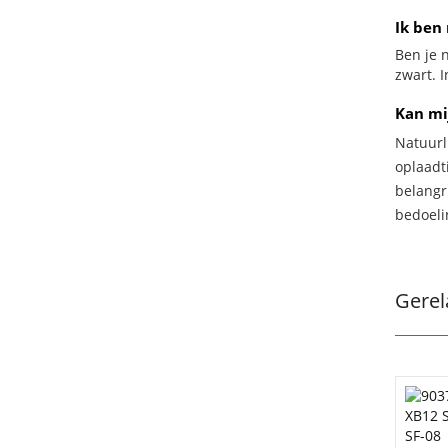
Ik ben 
Ben je n
zwart. I
Kan mi
Natuurl
oplaadti
belangr
bedoeli
Gerel