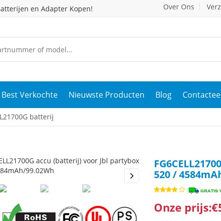
Over Ons
Ver
atterijen en Adapter Kopen!
Best Verkochte
Nieuwste Producten
Blog
Contactee
L21700G batterij
FG6CELL21700G
520 / 4584mA
s
Next
Onze prijs:€