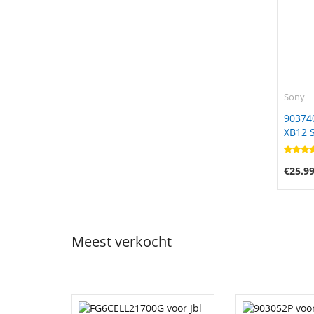
Sony
903740
XB12 
SF-08
€25.9
Meest verkocht