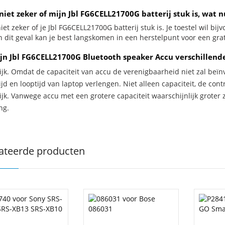
niet zeker of mijn Jbl FG6CELL21700G batterij stuk is, wat n
iet zeker of je Jbl FG6CELL21700G batterij stuk is. Je toestel wil bi
n dit geval kan je best langskomen in een herstelpunt voor een grat
jn Jbl FG6CELL21700G Bluetooth speaker Accu verschillend
ijk. Omdat de capaciteit van accu de verenigbaarheid niet zal beïn
jd en looptijd van laptop verlengen. Niet alleen capaciteit, de con
ijk. Vanwege accu met een grotere capaciteit waarschijnlijk groter 
ng.
ateerde producten