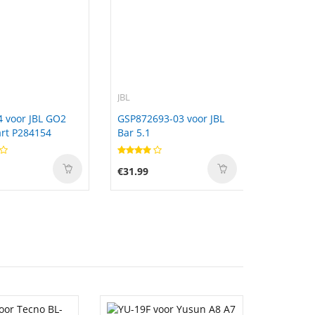
JBL
 voor JBL GO2
GSP872693-03 voor JBL
rt P284154
Bar 5.1
€31.99