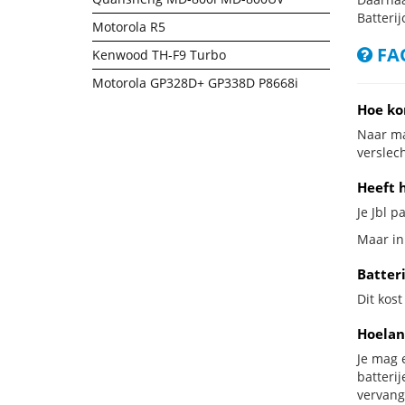
Batterij
Motorola R5
FAQ
Kenwood TH-F9 Turbo
Motorola GP328D+ GP338D P8668i
Hoe ko
Naar ma
verslech
Heeft h
Je Jbl p
Maar in 
Batteri
Dit kost
Hoelan
Je mag 
batteri
vervang