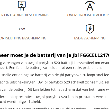
er moet je de batterij van je Jbl FG6CELL21
dig vervangen van uw Jbl partybox 520 batterij is essentieel om er
neert. Een falende batterij kan leiden tot een reeks problemen:
snelle ontlading: De batterij van de Jbl partybox 520 loopt snel lee
hte uitschakelingen: Uw Jbl partybox 520 schakelt zichzelf uit, zelfs
g van de batterij: Dit kan leiden tot het scherm dat van het frame
erde piekprestaties: Uw Jbl partybox 520 kan in prestaties vermi
cht wordt uitgeschakeld.
st kunt u de batterijgezondheid van uw Jbl partybox 520 controleren