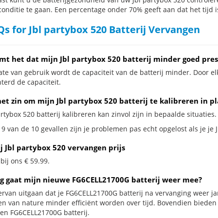
conditie te gaan. Een percentage onder 70% geeft aan dat het tijd i
s for Jbl partybox 520 Batterij Vervangen
mt het dat mijn Jbl partybox 520 batterij minder goed pres
te van gebruik wordt de capaciteit van de batterij minder. Door el
terd de capaciteit.
et zin om mijn Jbl partybox 520 batterij te kalibreren in p
artybox 520 batterij kalibreren kan zinvol zijn in bepaalde situaties.
9 van de 10 gevallen zijn je problemen pas echt opgelost als je je J
j Jbl partybox 520 vervangen prijs
 bij ons € 59.99.
g gaat mijn nieuwe FG6CELL21700G batterij weer mee?
ervan uitgaan dat je FG6CELL21700G batterij na vervanging weer ja
jen van nature minder efficiënt worden over tijd. Bovendien biede
en FG6CELL21700G batterij.