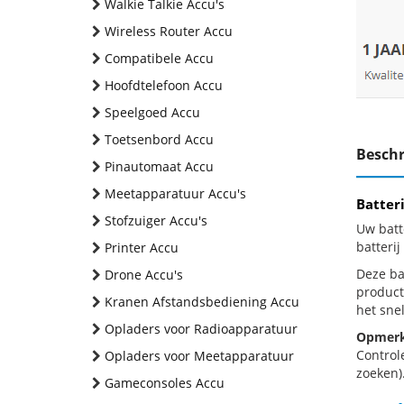
Walkie Talkie Accu's
Wireless Router Accu
Compatibele Accu
Hoofdtelefoon Accu
Speelgoed Accu
Toetsenbord Accu
Beschr
Pinautomaat Accu
Meetapparatuur Accu's
Batter
Stofzuiger Accu's
Uw batt
batteri
Printer Accu
Deze bat
Drone Accu's
product
Kranen Afstandsbediening Accu
het snel
Opladers voor Radioapparatuur
Opmerk
Control
Opladers voor Meetapparatuur
zoeken).
Gameconsoles Accu