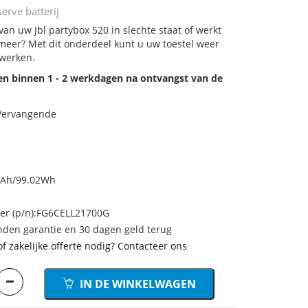
erve batterij
 van uw Jbl partybox 520 in slechte staat of werkt
meer? Met dit onderdeel kunt u uw toestel weer
 werken.
den binnen 1 - 2 werkdagen na ontvangst van de
.
 Vervangende
mAh/99.02Wh
r (p/n):FG6CELL21700G
den garantie en 30 dagen geld terug
of zakelijke offerte nodig? Contacteer ons
IN DE WINKELWAGEN