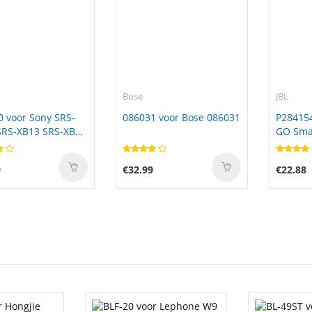
Bose
JBL
 voor Sony SRS-
086031 voor Bose 086031
P284154
SRS-XB13 SRS-XB10
GO Sma
9
€32.99
€22.88