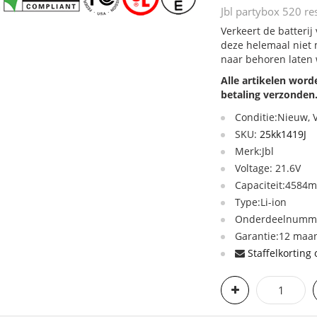
Jbl partybox 520 res
Verkeert de batterij
deze helemaal niet 
naar behoren laten
Alle artikelen wor
betaling verzonden
Conditie:Nieuw,
SKU:
25kk1419J
Merk:Jbl
Voltage: 21.6V
Capaciteit:4584
Type:Li-ion
Onderdeelnumme
Garantie:12 maan
Staffelkorting 