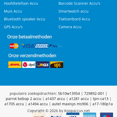
Hoofdtelefoon Accu
Barcode Scanner Accu's
Muis Accu
Smartwatch accu
Bluetooth speaker Accu
Toetsenbord Accu
GPS Accu's
Camera Accu
populaire zoekopdrachten:
5b10w13954
|
729892-001
|
parrot bebop 2 accu
|
a1437 accu
|
a1281 accu
|
tpn-ca13
|
a1705 accu
|
a1494 accu
|
autel maxisys ms906
|
a17-180p1a
Copyright © 2026 by Koopaccus.net