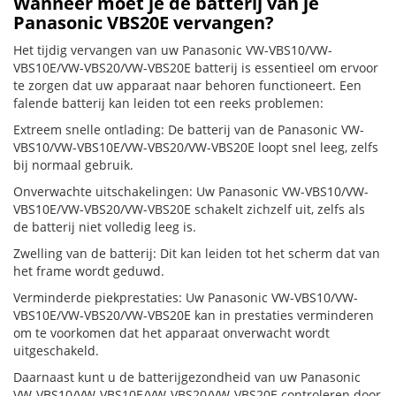
Wanneer moet je de batterij van je
Panasonic VBS20E vervangen?
Het tijdig vervangen van uw Panasonic VW-VBS10/VW-
VBS10E/VW-VBS20/VW-VBS20E batterij is essentieel om ervoor
te zorgen dat uw apparaat naar behoren functioneert. Een
falende batterij kan leiden tot een reeks problemen:
Extreem snelle ontlading: De batterij van de Panasonic VW-
VBS10/VW-VBS10E/VW-VBS20/VW-VBS20E loopt snel leeg, zelfs
bij normaal gebruik.
Onverwachte uitschakelingen: Uw Panasonic VW-VBS10/VW-
VBS10E/VW-VBS20/VW-VBS20E schakelt zichzelf uit, zelfs als
de batterij niet volledig leeg is.
Zwelling van de batterij: Dit kan leiden tot het scherm dat van
het frame wordt geduwd.
Verminderde piekprestaties: Uw Panasonic VW-VBS10/VW-
VBS10E/VW-VBS20/VW-VBS20E kan in prestaties verminderen
om te voorkomen dat het apparaat onverwacht wordt
uitgeschakeld.
Daarnaast kunt u de batterijgezondheid van uw Panasonic
VW-VBS10/VW-VBS10E/VW-VBS20/VW-VBS20E controleren door