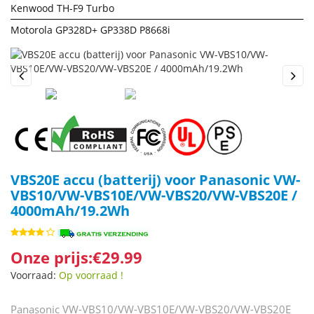
Kenwood TH-F9 Turbo
Motorola GP328D+ GP338D P8668i
Previous
Next
VBS20E accu (batterij) voor Panasonic VW-
VBS10/VW-VBS10E/VW-VBS20/VW-VBS20E /
4000mAh/19.2Wh
Onze prijs:€29.99
Voorraad:
Op voorraad !
Panasonic VW-VBS10/VW-VBS10E/VW-VBS20/VW-VBS20E