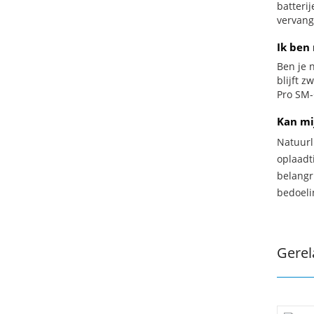
batteri
vervang
Ik ben
Ben je n
blijft 
Pro SM-
Kan mi
Natuurl
oplaadti
belangr
bedoeli
Gerel