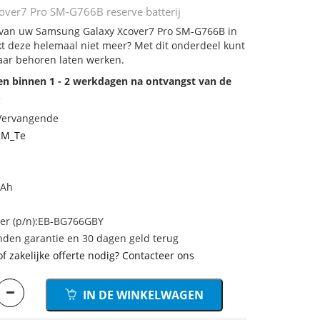
ver7 Pro SM-G766B reserve batterij
j van uw Samsung Galaxy Xcover7 Pro SM-G766B in
rkt deze helemaal niet meer? Met dit onderdeel kunt
aar behoren laten werken.
den binnen 1 - 2 werkdagen na ontvangst van de
.
 Vervangende
2M_Te
mAh
r (p/n):EB-BG766GBY
den garantie en 30 dagen geld terug
of zakelijke offerte nodig? Contacteer ons
IN DE WINKELWAGEN