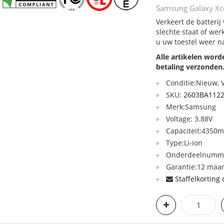
Samsung Galaxy Xco
Verkeert de batteri
slechte staat of we
u uw toestel weer n
Alle artikelen wor
betaling verzonden
Conditie:Nieuw,
SKU:
2603BA112
Merk:Samsung
Voltage: 3.88V
Capaciteit:4350
Type:Li-ion
Onderdeelnumme
Garantie:12 maan
Staffelkorting 