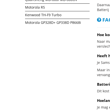
Daarnaa
Motorola R5
Batterij
Kenwood TH-F9 Turbo
FAQ
Motorola GP328D+ GP338D P8668i
Hoe ko
Naar ma
verslech
Heeft 
Je Sams
Maar in
vervang
Batter
Dit kost
Hoelan
Je mag 