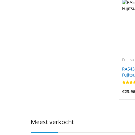
Fujitsu
RA543
Fujits
€23.9
Meest verkocht