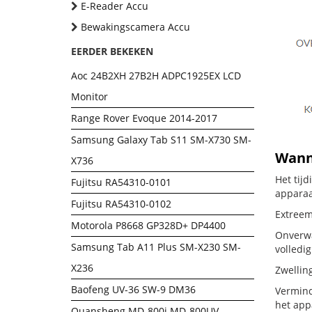
E-Reader Accu
Bewakingscamera Accu
EERDER BEKEKEN
Aoc 24B2XH 27B2H ADPC1925EX LCD
Monitor
Range Rover Evoque 2014-2017
Samsung Galaxy Tab S11 SM-X730 SM-
Wanne
X736
Het tij
Fujitsu RA54310-0101
apparaa
Fujitsu RA54310-0102
Extreem
Motorola P8668 GP328D+ DP4400
Onverwa
Samsung Tab A11 Plus SM-X230 SM-
volledig
X236
Zwellin
Baofeng UV-36 SW-9 DM36
Vermind
het app
Quansheng MD-800i MD-800UV