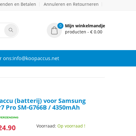
zenden en Betalen
Annuleren en Retourneren
Mijn winkelmandje
0
producten - € 0.00
r ons:info@koopaccus.net
ccu (batterij) voor Samsung
r7 Pro SM-G766B / 4350mAh
24.90
Voorraad:
Op voorraad !