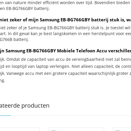
jen van nature minder efficiënt worden over tijd. Bovendien biede
en EB-BG766GBY batterij.
 niet zeker of mijn Samsung EB-BG766GBY batterij stuk is, w
iet zeker of je Samsung EB-BG766GBY batterij stuk is. Je toestel wi
zwart. In dit geval kan je best langskomen in een herstelpunt voor 
G766B batterij.
jn Samsung EB-BG766GBY Mobiele Telefoon Accu verschille
ijk. Omdat de capaciteit van accu de verenigbaarheid niet zal beïn
jd en looptijd van laptop verlengen. Niet alleen capaciteit, de con
ijk. Vanwege accu met een grotere capaciteit waarschijnlijk groter 
ng.
ateerde producten