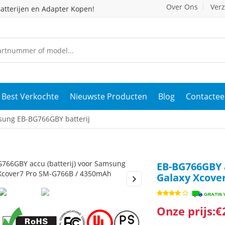
Over Ons
Ver
atterijen en Adapter Kopen!
Best Verkochte
Nieuwste Producten
Blog
Contactee
ung EB-BG766GBY batterij
EB-BG766GBY a
Galaxy Xcove
s
Next
Onze prijs:€