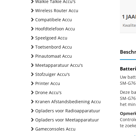
Walkie Talkie Accu's
Wireless Router Accu
Compatibele Accu
Hoofdtelefoon Accu
Speelgoed Accu
Toetsenbord Accu
Beschr
Pinautomaat Accu
Meetapparatuur Accu's
Batter
Stofzuiger Accu's
Uw batt
SM-G766
Printer Accu
Deze bat
Drone Accu's
SM-G766
Kranen Afstandsbediening Accu
het min
Opladers voor Radioapparatuur
Opmerk
Control
Opladers voor Meetapparatuur
te zoeke
Gameconsoles Accu