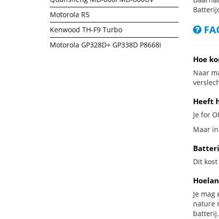
Batterij
Motorola R5
FAQ
Kenwood TH-F9 Turbo
Motorola GP328D+ GP338D P8668i
Hoe ko
Naar ma
verslech
Heeft 
Je for O
Maar in
Batter
Dit kost
Hoelan
Je mag 
nature 
batterij.