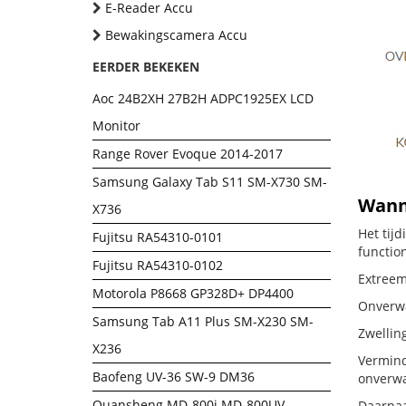
E-Reader Accu
Bewakingscamera Accu
EERDER BEKEKEN
Aoc 24B2XH 27B2H ADPC1925EX LCD
Monitor
Range Rover Evoque 2014-2017
Samsung Galaxy Tab S11 SM-X730 SM-
Wanne
X736
Het tij
Fujitsu RA54310-0101
functio
Fujitsu RA54310-0102
Extreem
Motorola P8668 GP328D+ DP4400
Onverwac
Samsung Tab A11 Plus SM-X230 SM-
Zwellin
X236
Vermind
Baofeng UV-36 SW-9 DM36
onverwa
Quansheng MD-800i MD-800UV
Daarnaa