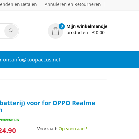
zenden en Betalen
Annuleren en Retourneren
Mijn winkelmandje
0
producten - € 0.00
r ons:info@koopaccus.net
batterij) voor for OPPO Realme
h
24.90
Voorraad:
Op voorraad !