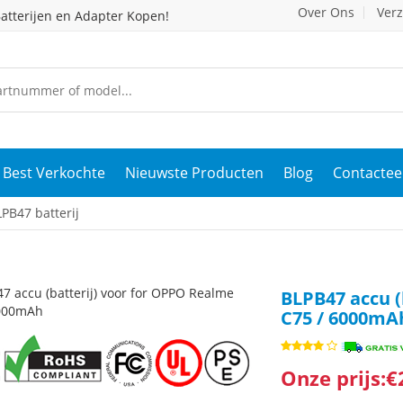
Over Ons
Ver
atterijen en Adapter Kopen!
Best Verkochte
Nieuwste Producten
Blog
Contactee
B47 batterij
BLPB47 accu (
C75 / 6000mA
Onze prijs:€