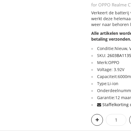
for OPPO Realme C7
Verkeert de batterij
werkt deze helemaal
weer naar behoren 
Alle artikelen wor
betaling verzonden
Conditie:Nieuw,
SKU:
2603BA113
Merk:OPPO
Voltage: 3.92V
Capaciteit:6000
Type:Li-ion
Onderdeelnumme
Garantie:12 maan
Staffelkorting 