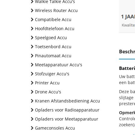
Walkie Talkie Accu's
Wireless Router Accu
Compatibele Accu
Hoofdtelefoon Accu
Speelgoed Accu
Toetsenbord Accu
Beschr
Pinautomaat Accu
Meetapparatuur Accu's
Batter
Stofzuiger Accu's
Uw batt
een bat
Printer Accu
Deze bat
Drone Accu's
slijtag
Kranen Afstandsbediening Accu
prestere
Opladers voor Radioapparatuur
Opmerk
Control
Opladers voor Meetapparatuur
zoeken).
Gameconsoles Accu