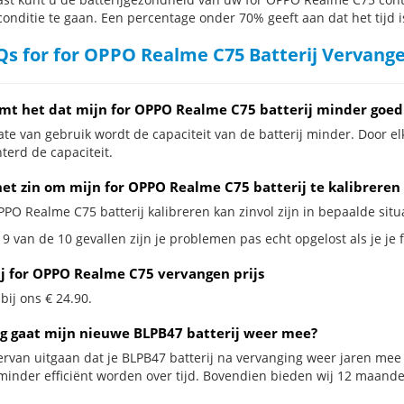
conditie te gaan. Een percentage onder 70% geeft aan dat het tijd i
s for for OPPO Realme C75 Batterij Vervang
mt het dat mijn for OPPO Realme C75 batterij minder goed
te van gebruik wordt de capaciteit van de batterij minder. Door el
terd de capaciteit.
het zin om mijn for OPPO Realme C75 batterij te kalibreren
PPO Realme C75 batterij kalibreren kan zinvol zijn in bepaalde situa
 9 van de 10 gevallen zijn je problemen pas echt opgelost als je je
ij for OPPO Realme C75 vervangen prijs
 bij ons € 24.90.
g gaat mijn nieuwe BLPB47 batterij weer mee?
ervan uitgaan dat je BLPB47 batterij na vervanging weer jaren mee 
minder efficiënt worden over tijd. Bovendien bieden wij 12 maand