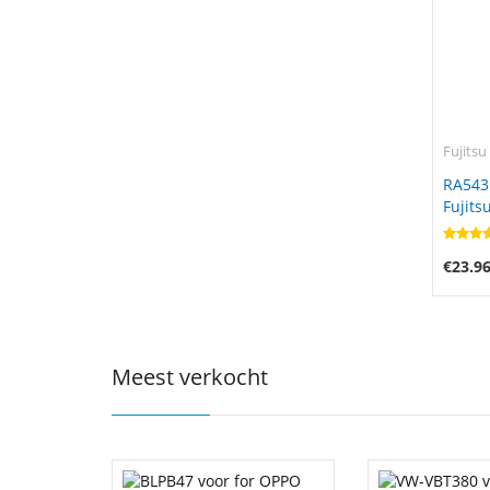
Fujitsu
RA543
Fujits
€23.9
Meest verkocht