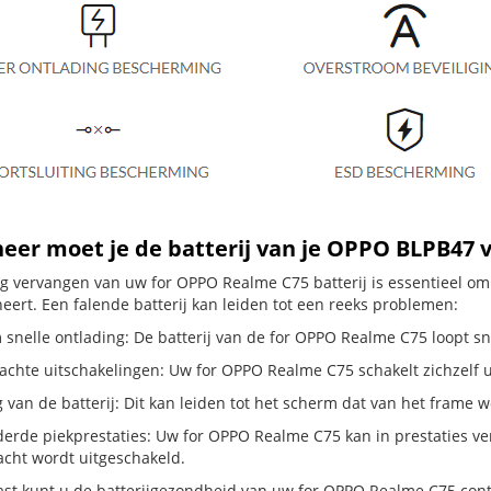
er moet je de batterij van je OPPO BLPB47 
dig vervangen van uw for OPPO Realme C75 batterij is essentieel o
neert. Een falende batterij kan leiden tot een reeks problemen:
 snelle ontlading: De batterij van de for OPPO Realme C75 loopt sne
hte uitschakelingen: Uw for OPPO Realme C75 schakelt zichzelf uit, z
g van de batterij: Dit kan leiden tot het scherm dat van het frame
erde piekprestaties: Uw for OPPO Realme C75 kan in prestaties v
cht wordt uitgeschakeld.
st kunt u de batterijgezondheid van uw for OPPO Realme C75 contro