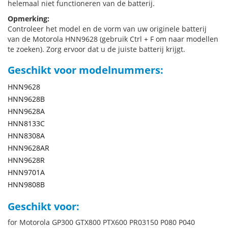
helemaal niet functioneren van de batterij.
Opmerking:
Controleer het model en de vorm van uw originele batterij
van de Motorola HNN9628 (gebruik Ctrl + F om naar modellen
te zoeken). Zorg ervoor dat u de juiste batterij krijgt.
Geschikt voor modelnummers:
HNN9628
HNN9628B
HNN9628A
HNN8133C
HNN8308A
HNN9628AR
HNN9628R
HNN9701A
HNN9808B
Geschikt voor:
for Motorola GP300 GTX800 PTX600 PR03150 P080 P040