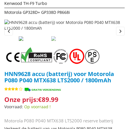
Kenwood TH-F9 Turbo
Motorola GP328D+ GP338D P8668i
Previous
Next
HNN9628 accu (batterij) voor Motorola
P080 P040 MTX638 LTS2000 / 1800mAh
Onze prijs:€89.99
Voorraad:
Op voorraad !
Motorola P080 P040 MTX638 LTS2000 reserve batterij
Verkeert de batterij van uw Motorola P080 P040 MTX638