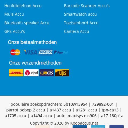
Hoofdtelefoon Accu
Barcode Scanner Accu's
Muis Accu
Smartwatch accu
Bluetooth speaker Accu
Toetsenbord Accu
GPS Accu's
Camera Accu
populaire zoekopdrachten:
5b10w13954
|
729892-001
|
parrot bebop 2 accu
|
a1437 accu
|
a1281 accu
|
tpn-ca13
|
a1705 accu
|
a1494 accu
|
autel maxisys ms906
|
a17-180p1a
Copyright © 2026 by Koopaccus.net