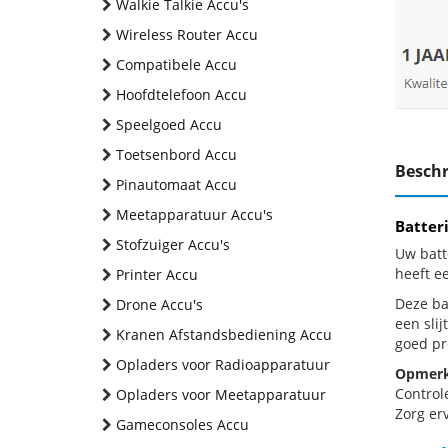
Walkie Talkie Accu's
Wireless Router Accu
Compatibele Accu
Hoofdtelefoon Accu
Speelgoed Accu
Toetsenbord Accu
Beschr
Pinautomaat Accu
Meetapparatuur Accu's
Batter
Stofzuiger Accu's
Uw batt
heeft e
Printer Accu
Deze bat
Drone Accu's
een sli
Kranen Afstandsbediening Accu
goed pr
Opladers voor Radioapparatuur
Opmerk
Control
Opladers voor Meetapparatuur
Zorg erv
Gameconsoles Accu