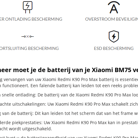
er moet je de batterij van je Xiaomi BM75 
dig vervangen van uw Xiaomi Redmi K90 Pro Max batterij is essenti
 functioneert. Een falende batterij kan leiden tot een reeks probl
 snelle ontlading: De batterij van de Xiaomi Redmi K90 Pro Max loop
hte uitschakelingen: Uw Xiaomi Redmi K90 Pro Max schakelt zichzelf 
g van de batterij: Dit kan leiden tot het scherm dat van het frame
erde piekprestaties: Uw Xiaomi Redmi K90 Pro Max kan in prestat
cht wordt uitgeschakeld.
st kunt u de batterijgezondheid van uw Xiaomi Redmi K90 Pro Max c