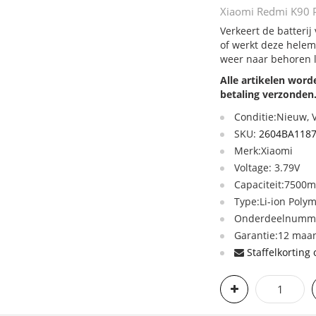
Xiaomi Redmi K90 P
Verkeert de batteri
of werkt deze helem
weer naar behoren 
Alle artikelen wor
betaling verzonden
Conditie:Nieuw,
SKU:
2604BA118
Merk:Xiaomi
Voltage: 3.79V
Capaciteit:7500
Type:Li-ion Poly
Onderdeelnumme
Garantie:12 maan
Staffelkorting 