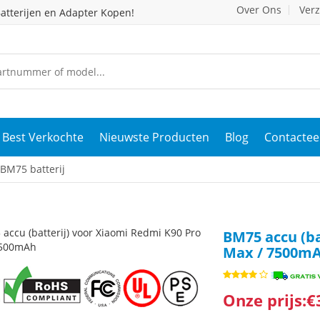
Over Ons
Ver
atterijen en Adapter Kopen!
Best Verkochte
Nieuwste Producten
Blog
Contactee
BM75 batterij
BM75 accu (ba
Max / 7500m
Onze prijs:€