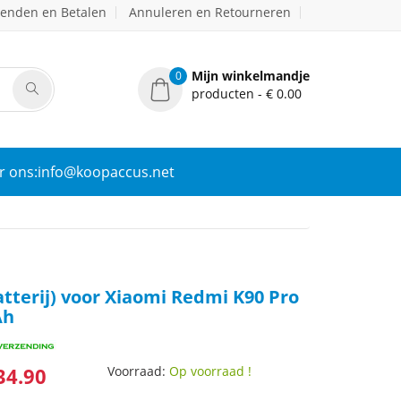
zenden en Betalen
Annuleren en Retourneren
Mijn winkelmandje
0
producten - € 0.00
r ons:info@koopaccus.net
tterij) voor Xiaomi Redmi K90 Pro
Ah
34.90
Voorraad:
Op voorraad !