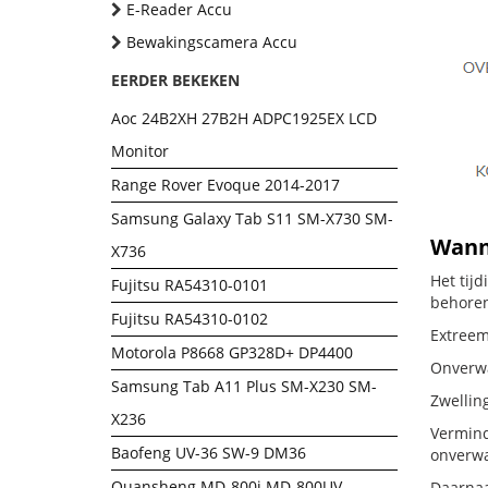
E-Reader Accu
Bewakingscamera Accu
EERDER BEKEKEN
Aoc 24B2XH 27B2H ADPC1925EX LCD
Monitor
Range Rover Evoque 2014-2017
Samsung Galaxy Tab S11 SM-X730 SM-
Wanne
X736
Het tij
Fujitsu RA54310-0101
behoren
Fujitsu RA54310-0102
Extreem
Motorola P8668 GP328D+ DP4400
Onverwac
Samsung Tab A11 Plus SM-X230 SM-
Zwellin
X236
Vermind
Baofeng UV-36 SW-9 DM36
onverwa
Quansheng MD-800i MD-800UV
Daarnaa