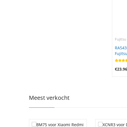
Fujitsu
RA543
Fujits
€23.9
Meest verkocht