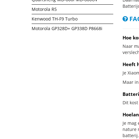
Batterij
Motorola R5
FAQ
Kenwood TH-F9 Turbo
Motorola GP328D+ GP338D P8668i
Hoe ko
Naar ma
verslech
Heeft 
Je Xiaom
Maar in
Batter
Dit kost
Hoelan
Je mag 
nature 
batterij.