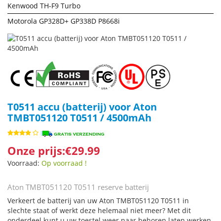
Kenwood TH-F9 Turbo
Motorola GP328D+ GP338D P8668i
T0511 accu (batterij) voor Aton
TMBT051120 T0511 / 4500mAh
Onze prijs:€29.99
Voorraad:
Op voorraad !
Aton TMBT051120 T0511 reserve batterij
Verkeert de batterij van uw Aton TMBT051120 T0511 in
slechte staat of werkt deze helemaal niet meer? Met dit
onderdeel kunt u uw toestel weer naar behoren laten werken.