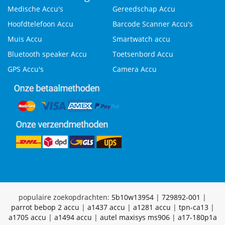
Medische Accu's
Gereedschap Accu
Hoofdtelefoon Accu
Barcode Scanner Accu's
Muis Accu
Smartwatch accu
Bluetooth speaker Accu
Toetsenbord Accu
GPS Accu's
Camera Accu
populaire zoekopdrachten:
5b10w13954
|
729892-001
|
parrot bebop 2 accu
|
a1437 accu
|
a1281 accu
|
tpn-ca13
|
a1705 accu
|
a1494 accu
|
autel maxisys ms906
|
a17-180p1a