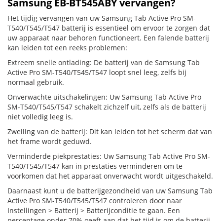
Samsung EB-BT545ABY vervangen?
Het tijdig vervangen van uw Samsung Tab Active Pro SM-
T540/T545/T547 batterij is essentieel om ervoor te zorgen dat
uw apparaat naar behoren functioneert. Een falende batterij
kan leiden tot een reeks problemen:
Extreem snelle ontlading: De batterij van de Samsung Tab
Active Pro SM-T540/T545/T547 loopt snel leeg, zelfs bij
normaal gebruik.
Onverwachte uitschakelingen: Uw Samsung Tab Active Pro
SM-T540/T545/T547 schakelt zichzelf uit, zelfs als de batterij
niet volledig leeg is.
Zwelling van de batterij: Dit kan leiden tot het scherm dat van
het frame wordt geduwd.
Verminderde piekprestaties: Uw Samsung Tab Active Pro SM-
T540/T545/T547 kan in prestaties verminderen om te
voorkomen dat het apparaat onverwacht wordt uitgeschakeld.
Daarnaast kunt u de batterijgezondheid van uw Samsung Tab
Active Pro SM-T540/T545/T547 controleren door naar
Instellingen > Batterij > Batterijconditie te gaan. Een
percentage onder 70% geeft aan dat het tijd is om de batterij