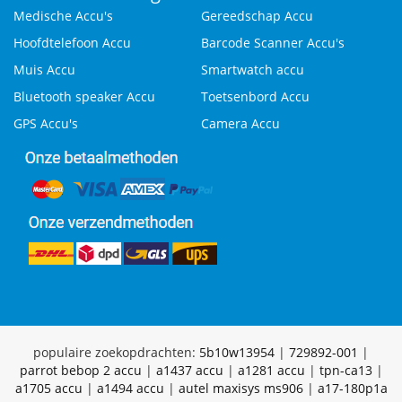
Medische Accu's
Gereedschap Accu
Hoofdtelefoon Accu
Barcode Scanner Accu's
Muis Accu
Smartwatch accu
Bluetooth speaker Accu
Toetsenbord Accu
GPS Accu's
Camera Accu
populaire zoekopdrachten:
5b10w13954
|
729892-001
|
parrot bebop 2 accu
|
a1437 accu
|
a1281 accu
|
tpn-ca13
|
a1705 accu
|
a1494 accu
|
autel maxisys ms906
|
a17-180p1a