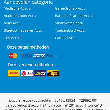
Aanbevolen categorie
Medische Accu's
Gereedschap Accu
Hoofdtelefoon Accu
Barcode Scanner Accu's
Muis Accu
Smartwatch accu
Bluetooth speaker Accu
Toetsenbord Accu
GPS Accu's
Camera Accu
populaire zoekopdrachten:
5b10w13954
|
729892-001
|
parrot bebop 2 accu
|
a1437 accu
|
a1281 accu
|
tpn-ca13
|