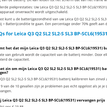
erde piekprestaties: Uw Leica Q3 Q2 SL2 SL2-S SL3 BP-SCL6(19531
 apparaat onverwacht wordt uitgeschakeld.
st kunt u de batterijgezondheid van uw Leica Q3 Q2 SL2 SL2-S SL3 
ij > Batterijconditie te gaan. Een percentage onder 70% geeft aan da
s for Leica Q3 Q2 SL2 SL2-S SL3 BP-SCL6(19531
mt het dat mijn Leica Q3 Q2 SL2 SL2-S SL3 BP-SCL6(19531) b
te van gebruik wordt de capaciteit van de batterij minder. Door el
terd de capaciteit.
et zin om mijn Leica Q3 Q2 SL2 SL2-S SL3 BP-SCL6(19531) bat
gen?
 Q3 Q2 SL2 SL2-S SL3 BP-SCL6(19531) batterij kalibreren kan zinvol z
9 van de 10 gevallen zijn je problemen pas echt opgelost als je je 
rvangen.
j Leica Q3 Q2 SL2 SL2-S SL3 BP-SCL6(19531) vervangen prijs
 bij ons € 23.88.