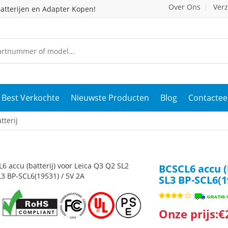
Over Ons
Ver
atterijen en Adapter Kopen!
Best Verkochte
Nieuwste Producten
Blog
Contactee
tterij
BCSCL6 accu (
SL3 BP-SCL6(1
Onze prijs:€