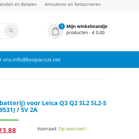
zenden en Betalen
Annuleren en Retourneren
Mijn winkelmandje
0
producten - € 0.00
r ons:info@koopaccus.net
batterij) voor Leica Q3 Q2 SL2 SL2-S
9531) / 5V 2A
23.88
Voorraad:
Op voorraad !