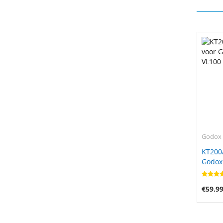
Godox
KT200
Godox
VL200
€59.9