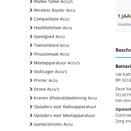
Walkie Talkie Accu's
Wireless Router Accu
Compatibele Accu
Hoofdtelefoon Accu
Speelgoed Accu
Toetsenbord Accu
Beschr
Pinautomaat Accu
Meetapparatuur Accu's
Batter
Stofzuiger Accu's
Uw batt
BP-SCL6
Printer Accu
Deze bat
Drone Accu's
SCL6(19
Kranen Afstandsbediening Accu
het min
Opladers voor Radioapparatuur
Opmerk
Control
Opladers voor Meetapparatuur
Zorg erv
Gameconsoles Accu