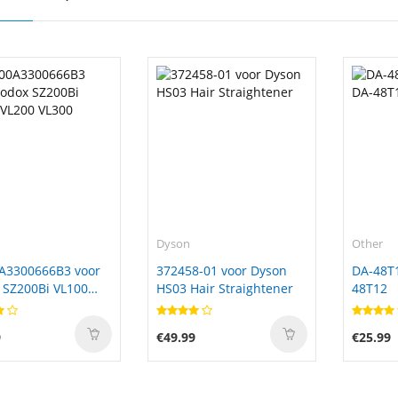
Dyson
Other
A3300666B3 voor
372458-01 voor Dyson
DA-48T1
 SZ200Bi VL100
HS03 Hair Straightener
48T12
 VL300
9
€49.99
€25.99