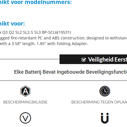
hikt voor modelnummers:
ikt voor:
ca Q3 Q2 SL2 SL2-S SL3 BP-SCL6(19531)
gged fire-retardant PC and ABS construction, designed to withst
ith a 3.58" length, 1.85" with Folding Adapter.