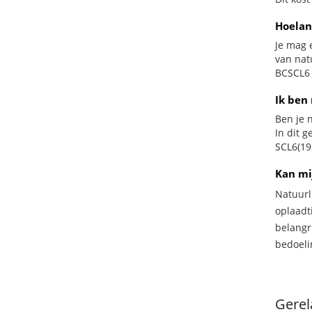
Hoelan
Je mag 
van nat
BCSCL6 b
Ik ben 
Ben je n
In dit 
SCL6(195
Kan mi
Natuurl
oplaadti
belangr
bedoeli
Gerel