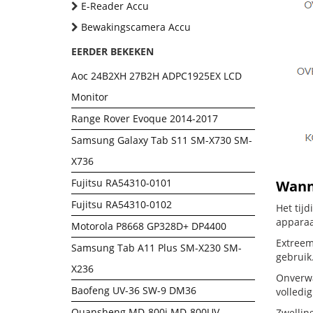
E-Reader Accu
Bewakingscamera Accu
EERDER BEKEKEN
Aoc 24B2XH 27B2H ADPC1925EX LCD
Monitor
Range Rover Evoque 2014-2017
Samsung Galaxy Tab S11 SM-X730 SM-
X736
Fujitsu RA54310-0101
Wanne
Fujitsu RA54310-0102
Het tij
apparaa
Motorola P8668 GP328D+ DP4400
Extreem 
Samsung Tab A11 Plus SM-X230 SM-
gebruik
X236
Onverwac
Baofeng UV-36 SW-9 DM36
volledig
Quansheng MD-800i MD-800UV
Zwellin