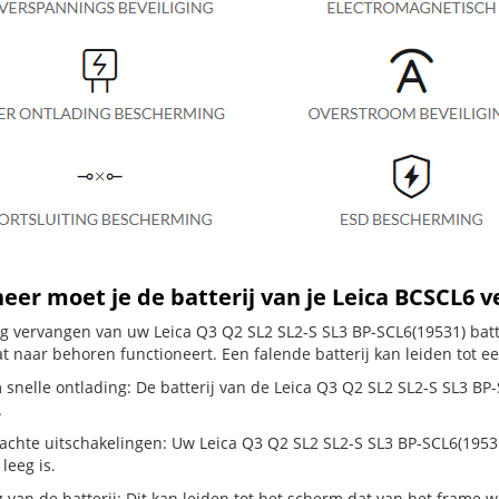
er moet je de batterij van je Leica BCSCL6 
dig vervangen van uw Leica Q3 Q2 SL2 SL2-S SL3 BP-SCL6(19531) batt
t naar behoren functioneert. Een falende batterij kan leiden tot e
snelle ontlading: De batterij van de Leica Q3 Q2 SL2 SL2-S SL3 BP-S
.
hte uitschakelingen: Uw Leica Q3 Q2 SL2 SL2-S SL3 BP-SCL6(19531) sc
 leeg is.
g van de batterij: Dit kan leiden tot het scherm dat van het frame