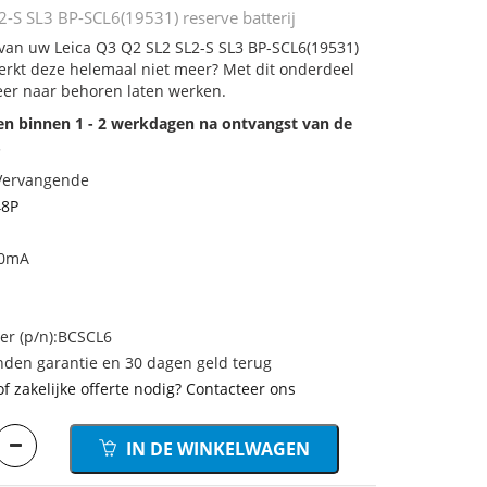
2-S SL3 BP-SCL6(19531) reserve batterij
j van uw Leica Q3 Q2 SL2 SL2-S SL3 BP-SCL6(19531)
 werkt deze helemaal niet meer? Met dit onderdeel
eer naar behoren laten werken.
den binnen 1 - 2 werkdagen na ontvangst van de
.
 Vervangende
8P
00mA
r (p/n):BCSCL6
den garantie en 30 dagen geld terug
of zakelijke offerte nodig? Contacteer ons
IN DE WINKELWAGEN