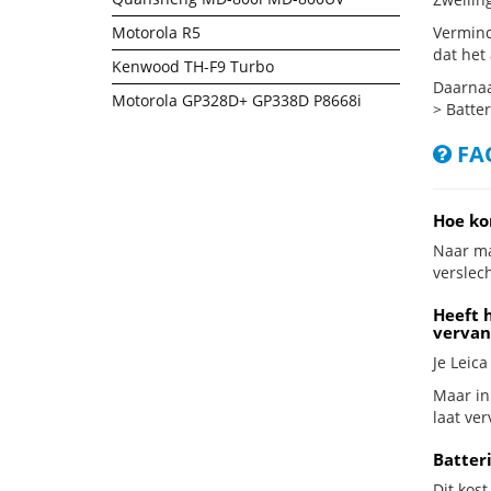
Motorola R5
Vermind
dat het
Kenwood TH-F9 Turbo
Daarnaa
Motorola GP328D+ GP338D P8668i
> Batter
FAQ
Hoe ko
Naar ma
verslech
Heeft h
vervan
Je Leica
Maar in 
laat ve
Batteri
Dit kost