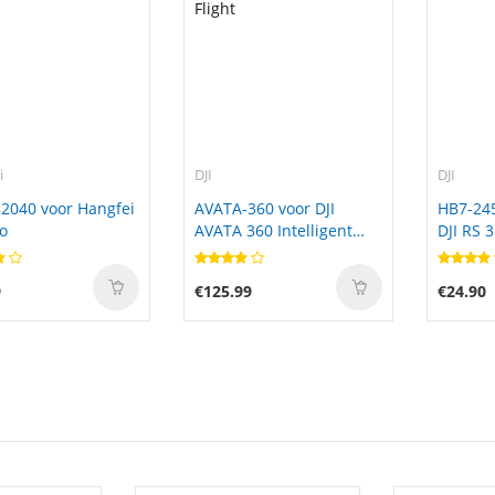
i
DJI
DJI
2040 voor Hangfei
AVATA-360 voor DJI
HB7-24
o
AVATA 360 Intelligent
DJI RS 3
Flight
9
€125.99
€24.90