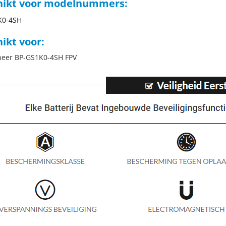
hikt voor modelnummers:
K0-4SH
ikt voor:
neer BP-GS1K0-4SH FPV