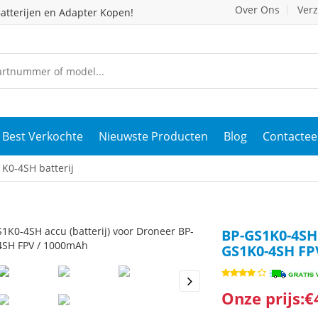
Over Ons
Ver
atterijen en Adapter Kopen!
Best Verkochte
Nieuwste Producten
Blog
Contactee
K0-4SH batterij
BP-GS1K0-4SH 
GS1K0-4SH FP
Onze prijs:€
s
Next