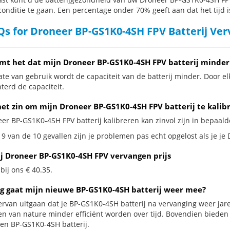
conditie te gaan. Een percentage onder 70% geeft aan dat het tijd i
s for Droneer BP-GS1K0-4SH FPV Batterij Ve
mt het dat mijn Droneer BP-GS1K0-4SH FPV batterij minder
te van gebruik wordt de capaciteit van de batterij minder. Door el
terd de capaciteit.
het zin om mijn Droneer BP-GS1K0-4SH FPV batterij te kalib
er BP-GS1K0-4SH FPV batterij kalibreren kan zinvol zijn in bepaalde
 9 van de 10 gevallen zijn je problemen pas echt opgelost als je je
ij Droneer BP-GS1K0-4SH FPV vervangen prijs
 bij ons € 40.35.
g gaat mijn nieuwe BP-GS1K0-4SH batterij weer mee?
ervan uitgaan dat je BP-GS1K0-4SH batterij na vervanging weer jar
jen van nature minder efficiënt worden over tijd. Bovendien biede
en BP-GS1K0-4SH batterij.