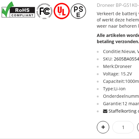
Droneer BP-GS1K0-4
Verkeert de batteri
of werkt deze helem
weer naar behoren 
Alle artikelen wor
betaling verzonden
Conditie:Nieuw,
SKU:
2605BA055
Merk:Droneer
Voltage: 15.2V
Capaciteit:1000
Type:Li-ion
Onderdeelnumme
Garantie:12 maan
Staffelkorting 