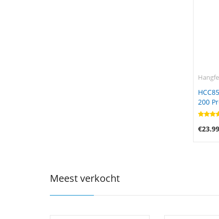
Hangfe
HCC85
200 Pr
€23.9
Meest verkocht