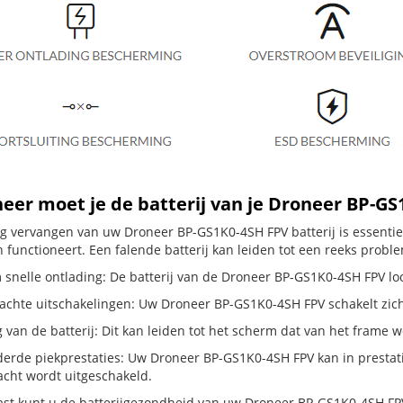
er moet je de batterij van je Droneer BP-G
dig vervangen van uw Droneer BP-GS1K0-4SH FPV batterij is essenti
 functioneert. Een falende batterij kan leiden tot een reeks probl
 snelle ontlading: De batterij van de Droneer BP-GS1K0-4SH FPV loop
hte uitschakelingen: Uw Droneer BP-GS1K0-4SH FPV schakelt zichzelf 
g van de batterij: Dit kan leiden tot het scherm dat van het frame
erde piekprestaties: Uw Droneer BP-GS1K0-4SH FPV kan in presta
cht wordt uitgeschakeld.
st kunt u de batterijgezondheid van uw Droneer BP-GS1K0-4SH FPV c