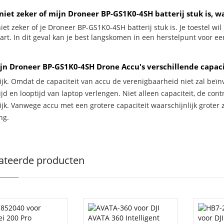
niet zeker of mijn Droneer BP-GS1K0-4SH batterij stuk is, w
iet zeker of je Droneer BP-GS1K0-4SH batterij stuk is. Je toestel wi
zwart. In dit geval kan je best langskomen in een herstelpunt voor 
jn Droneer BP-GS1K0-4SH Drone Accu's verschillende capac
ijk. Omdat de capaciteit van accu de verenigbaarheid niet zal beïn
jd en looptijd van laptop verlengen. Niet alleen capaciteit, de con
ijk. Vanwege accu met een grotere capaciteit waarschijnlijk groter 
ng.
ateerde producten