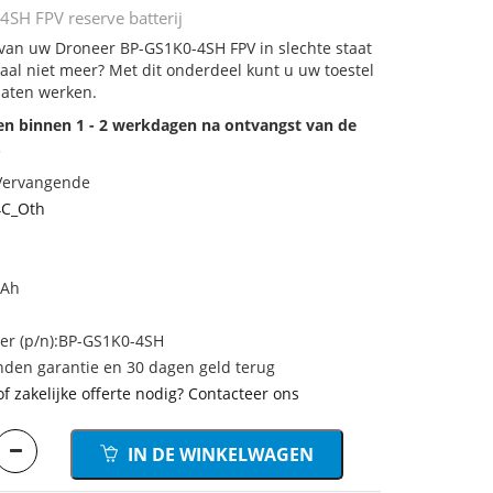
SH FPV reserve batterij
j van uw Droneer BP-GS1K0-4SH FPV in slechte staat
aal niet meer? Met dit onderdeel kunt u uw toestel
laten werken.
den binnen 1 - 2 werkdagen na ontvangst van de
.
 Vervangende
4C_Oth
mAh
r (p/n):BP-GS1K0-4SH
den garantie en 30 dagen geld terug
of zakelijke offerte nodig? Contacteer ons
IN DE WINKELWAGEN