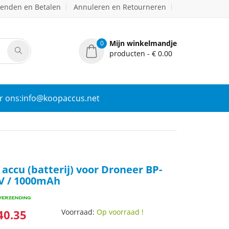
zenden en Betalen
Annuleren en Retourneren
Mijn winkelmandje
0
producten - € 0.00
r ons:info@koopaccus.net
accu (batterij) voor Droneer BP-
V / 1000mAh
40.35
Voorraad:
Op voorraad !