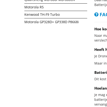
Batterij
Motorola R5
FAQ
Kenwood TH-F9 Turbo
Motorola GP328D+ GP338D P8668i
Hoe ko
Naar ma
verslech
Heeft 
Je Drone
Maar in
Batter
Dit kost
Hoelan
Je mag 
batteri
vervang