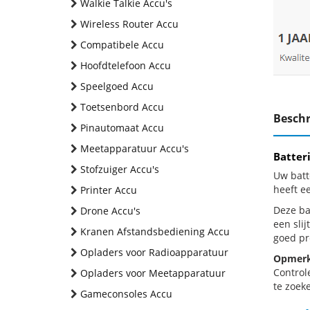
Walkie Talkie Accu's
Wireless Router Accu
Compatibele Accu
Hoofdtelefoon Accu
Speelgoed Accu
Toetsenbord Accu
Beschr
Pinautomaat Accu
Meetapparatuur Accu's
Batter
Stofzuiger Accu's
Uw batt
heeft e
Printer Accu
Deze bat
Drone Accu's
een sli
Kranen Afstandsbediening Accu
goed pr
Opladers voor Radioapparatuur
Opmerk
Control
Opladers voor Meetapparatuur
te zoeke
Gameconsoles Accu