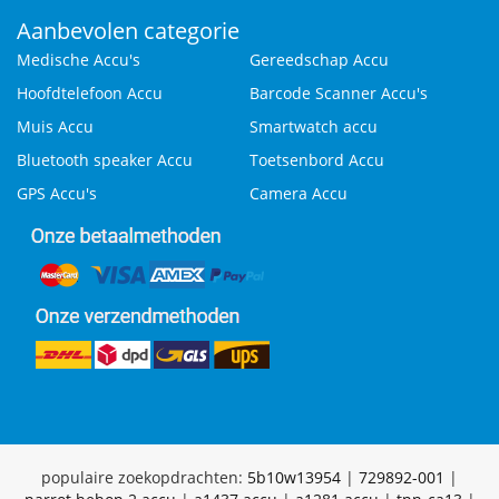
Aanbevolen categorie
Medische Accu's
Gereedschap Accu
Hoofdtelefoon Accu
Barcode Scanner Accu's
Muis Accu
Smartwatch accu
Bluetooth speaker Accu
Toetsenbord Accu
GPS Accu's
Camera Accu
populaire zoekopdrachten:
5b10w13954
|
729892-001
|