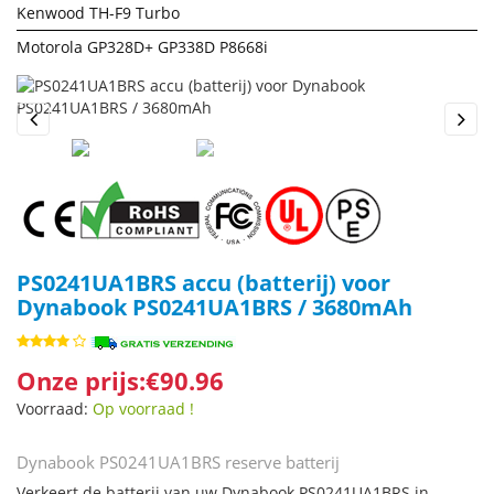
Kenwood TH-F9 Turbo
Motorola GP328D+ GP338D P8668i
Previous
Next
PS0241UA1BRS accu (batterij) voor
Dynabook PS0241UA1BRS / 3680mAh
Onze prijs:€90.96
Voorraad:
Op voorraad !
Dynabook PS0241UA1BRS reserve batterij
Verkeert de batterij van uw Dynabook PS0241UA1BRS in