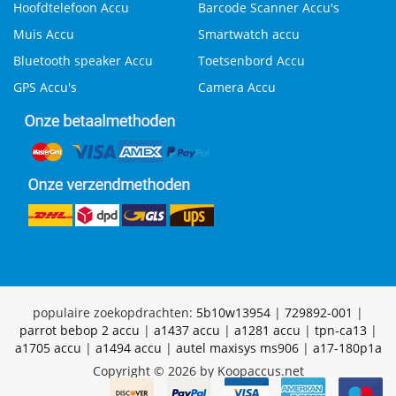
Hoofdtelefoon Accu
Barcode Scanner Accu's
Muis Accu
Smartwatch accu
Bluetooth speaker Accu
Toetsenbord Accu
GPS Accu's
Camera Accu
populaire zoekopdrachten:
5b10w13954
|
729892-001
|
parrot bebop 2 accu
|
a1437 accu
|
a1281 accu
|
tpn-ca13
|
a1705 accu
|
a1494 accu
|
autel maxisys ms906
|
a17-180p1a
Copyright © 2026 by Koopaccus.net