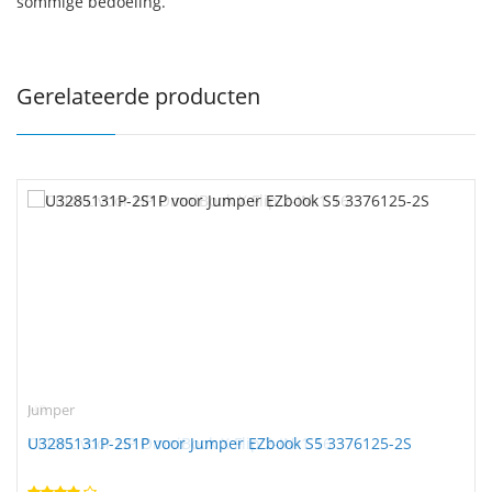
sommige bedoeling.
Gerelateerde producten
Jumper
U3285131P-2S1P voor Jumper EZbook S5 3376125-2S