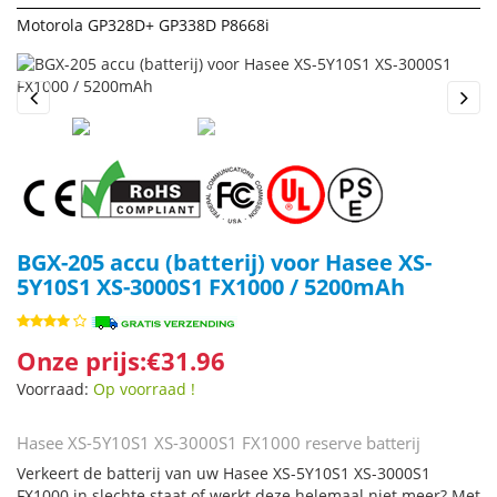
Motorola GP328D+ GP338D P8668i
Previous
Next
BGX-205 accu (batterij) voor Hasee XS-
5Y10S1 XS-3000S1 FX1000 / 5200mAh
Onze prijs:€31.96
Voorraad:
Op voorraad !
Hasee XS-5Y10S1 XS-3000S1 FX1000 reserve batterij
Verkeert de batterij van uw Hasee XS-5Y10S1 XS-3000S1
FX1000 in slechte staat of werkt deze helemaal niet meer? Met