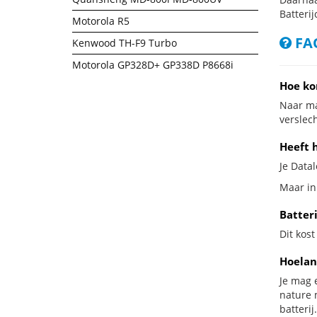
Batterij
Motorola R5
FAQ
Kenwood TH-F9 Turbo
Motorola GP328D+ GP338D P8668i
Hoe ko
Naar ma
verslech
Heeft h
Je Datal
Maar in 
Batteri
Dit kost
Hoelan
Je mag 
nature 
batterij.