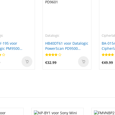
ic
Datalogic
Cipherla
Y-195 voor
HB40DT61 voor Datalogic
BA-0154
ogic PM9500
PowerScan PD9500
Cipher
1 PBT9500
PD9501 PD9600 PD9601
9
€32.99
€49.99