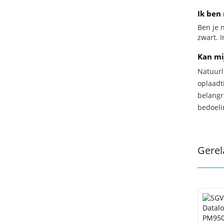
Ik ben 
Ben je n
zwart. I
Kan mi
Natuurl
oplaadti
belangr
bedoeli
Gerel