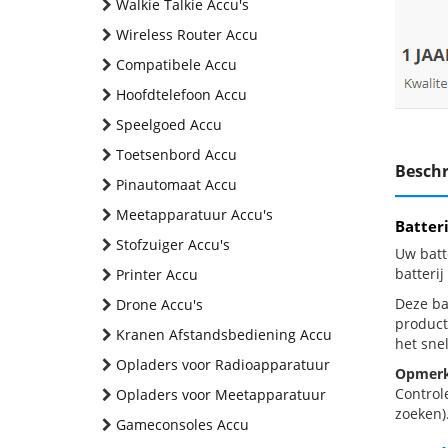
Walkie Talkie Accu's
Wireless Router Accu
Compatibele Accu
Hoofdtelefoon Accu
Speelgoed Accu
Toetsenbord Accu
Beschr
Pinautomaat Accu
Meetapparatuur Accu's
Batter
Stofzuiger Accu's
Uw batt
batteri
Printer Accu
Deze bat
Drone Accu's
product
Kranen Afstandsbediening Accu
het snel
Opladers voor Radioapparatuur
Opmerk
Control
Opladers voor Meetapparatuur
zoeken).
Gameconsoles Accu