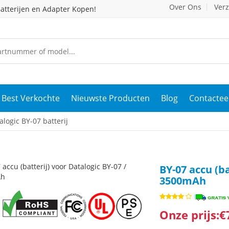
Over Ons
Ver
atterijen en Adapter Kopen!
Best Verkochte
Nieuwste Producten
Blog
Contactee
logic BY-07 batterij
BY-07 accu (ba
3500mAh
Onze prijs:€