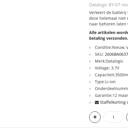
Datalogic BY-07 rese
Verkeert de batterij
deze helemaal niet 
naar behoren laten
Alle artikelen wor
betaling verzonden
Conditie:Nieuw,
SKU:
2606BA063
Merk:Datalogic
Voltage: 3.7V
Capaciteit:3500
Type:Li-ion
Onderdeelnummer
Garantie:12 maan
Staffelkorting 