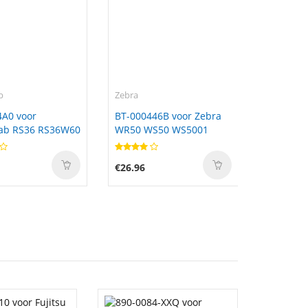
b
Zebra
A0 voor
BT-000446B voor Zebra
lab RS36 RS36W60
WR50 WS50 WS5001
€26.96