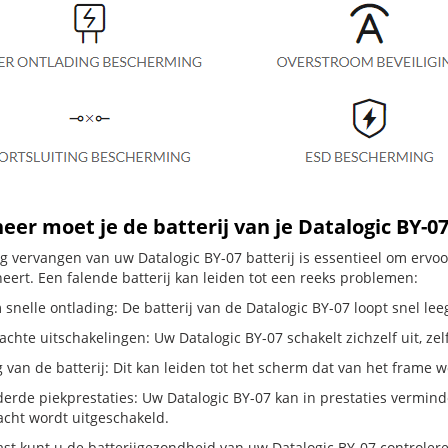
er moet je de batterij van je Datalogic BY-0
dig vervangen van uw Datalogic BY-07 batterij is essentieel om erv
neert. Een falende batterij kan leiden tot een reeks problemen:
snelle ontlading: De batterij van de Datalogic BY-07 loopt snel leeg
hte uitschakelingen: Uw Datalogic BY-07 schakelt zichzelf uit, zelfs 
g van de batterij: Dit kan leiden tot het scherm dat van het frame
erde piekprestaties: Uw Datalogic BY-07 kan in prestaties vermin
cht wordt uitgeschakeld.
st kunt u de batterijgezondheid van uw Datalogic BY-07 controleren