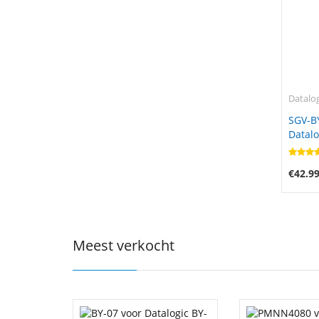
Datalog
SGV-B
Datal
PM950
€42.9
Meest verkocht