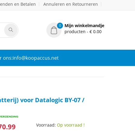
zenden en Betalen
Annuleren en Retourneren
Mijn winkelmandje
0
producten - € 0.00
r ons:info@koopaccus.net
tterij) voor Datalogic BY-07 /
70.99
Voorraad:
Op voorraad !