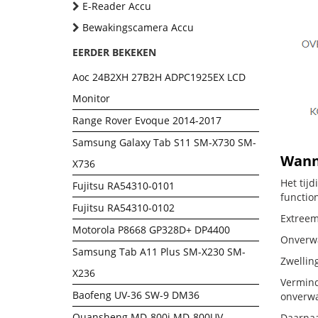
E-Reader Accu
Bewakingscamera Accu
EERDER BEKEKEN
Aoc 24B2XH 27B2H ADPC1925EX LCD
Monitor
Range Rover Evoque 2014-2017
Samsung Galaxy Tab S11 SM-X730 SM-
Wanne
X736
Het tij
Fujitsu RA54310-0101
functio
Fujitsu RA54310-0102
Extreem 
Motorola P8668 GP328D+ DP4400
Onverwac
Samsung Tab A11 Plus SM-X230 SM-
Zwellin
X236
Vermind
Baofeng UV-36 SW-9 DM36
onverwa
Quansheng MD-800i MD-800UV
Daarnaa