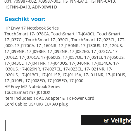
001, 709987-002, 709987-003, HSTNN-LA13, HSTNN-CA13,
HSTNN-DA13, ADP-90WH D
Geschikt voor:
HP Envy 17 Notebook Series
TouchSmart 17-J078CA, TouchSmart 17-J043CL, TouchSmart
17-J037CL, TouchSmart 17-J030CL, TouchSmart 17-J023CL, 17T-
J000, 17-J170CA, 17-J160NR, 17-J150NR, 17-J130US, 17-J120US,
17-J099NR, 17-J098EF, 17-J092NR, 17-J082EG, 17-J073CA, 17-
J070EZ, 17-J070CA, 17-J060US, 17-J057OL, 17-J051EI, 17-J050US,
17-J043CL, 17-J041NR, 17-J040US, 17-J040NR, 17-J034CA, 17-
J030US, 17-J029NR, 17-J027CL, 17-J023CL, 17-J021NR, 17-
J020US, 17-J013CL, 17-J011SP, 17-J011SA, 17-J011NR, 17-J010US,
17-J010EL, 17-J008EO, 17-J005EO, 17-J000
HP Envy M7 Notebook Series
TouchSmart m7-J010DX
Item includes: 1x AC Adapter & 1x Power Cord
Cord Cable: US/ UK/ EU/ AU plug