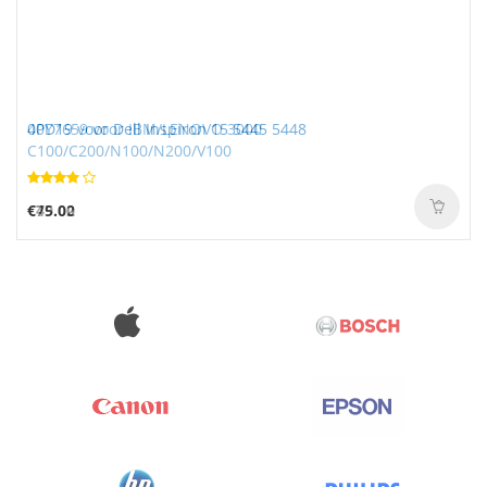
40Y7659 voor IBM/LENOVO 3000
0PD19 voor Dell Inspiron 15 5445 5448
C100/C200/N100/N200/V100
€49.02
€75.00