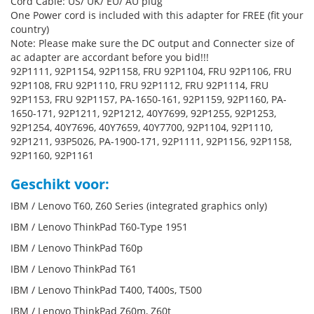
Cord Cable: US/ UK/ EU/ AU plug
One Power cord is included with this adapter for FREE (fit your
country)
Note: Please make sure the DC output and Connecter size of
ac adapter are accordant before you bid!!!
92P1111, 92P1154, 92P1158, FRU 92P1104, FRU 92P1106, FRU
92P1108, FRU 92P1110, FRU 92P1112, FRU 92P1114, FRU
92P1153, FRU 92P1157, PA-1650-161, 92P1159, 92P1160, PA-
1650-171, 92P1211, 92P1212, 40Y7699, 92P1255, 92P1253,
92P1254, 40Y7696, 40Y7659, 40Y7700, 92P1104, 92P1110,
92P1211, 93P5026, PA-1900-171, 92P1111, 92P1156, 92P1158,
92P1160, 92P1161
Geschikt voor:
IBM / Lenovo T60, Z60 Series (integrated graphics only)
IBM / Lenovo ThinkPad T60-Type 1951
IBM / Lenovo ThinkPad T60p
IBM / Lenovo ThinkPad T61
IBM / Lenovo ThinkPad T400, T400s, T500
IBM / Lenovo ThinkPad Z60m, Z60t